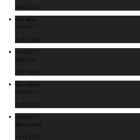
18.11.2025
UKF Nitra
Hit UCM TT
22.11.2025
Hit UCM TT
UNIZA ZA
29.11.2025
Lipt. Hrádok
Hit UCM TT
06.12.2025
Hit UCM TT
ŠVK Pezinok
13.12.2025