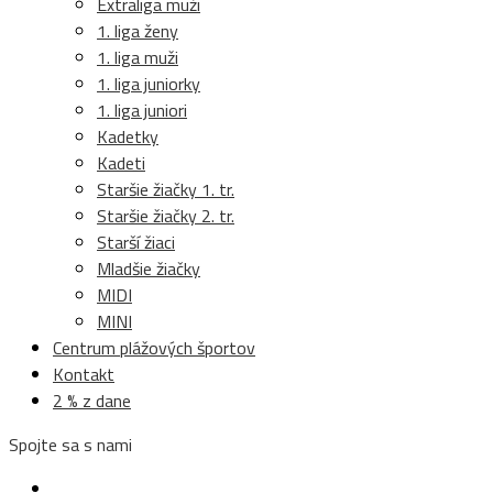
Extraliga muži
1. liga ženy
1. liga muži
1. liga juniorky
1. liga juniori
Kadetky
Kadeti
Staršie žiačky 1. tr.
Staršie žiačky 2. tr.
Starší žiaci
Mladšie žiačky
MIDI
MINI
Centrum plážových športov
Kontakt
2 % z dane
Spojte sa s nami