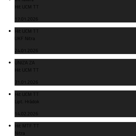
Hit UCM TT
17.01.2026
Hit UCM TT
UKF Nitra
24.01.2026
UNIZA ZA
Hit UCM TT
31.01.2026
Hit UCM TT
Lipt. Hrádok
14.02.2026
Hit MTF TT
Nitra