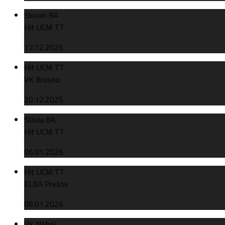
Slovan BA
Hit UCM TT
17.12.2025
Hit UCM TT
VK Brusno
20.12.2025
Slávia BA
Hit UCM TT
06.01.2026
Hit UCM TT
ELBA Prešov
09.01.2026
VK NMnV