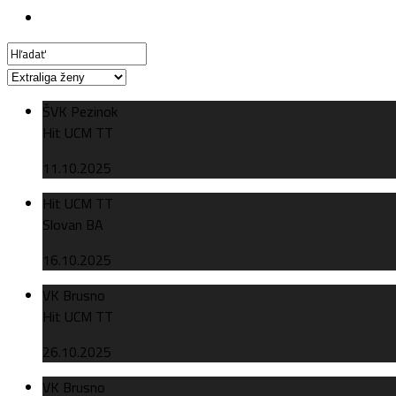
ŠVK Pezinok
Hit UCM TT
11.10.2025
Hit UCM TT
Slovan BA
16.10.2025
VK Brusno
Hit UCM TT
26.10.2025
VK Brusno