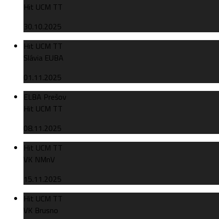
Hit UCM TT
30.10.2025
Hit UCM TT
Slávia EUBA
01.11.2025
ELBA Prešov
Hit UCM TT
08.11.2025
Hit UCM TT
VK NMnV
15.11.2025
Hit UCM TT
VK Brusno