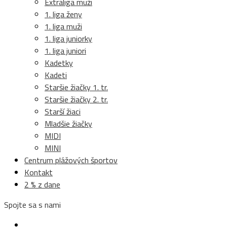
Extraliga muži
1. liga ženy
1. liga muži
1. liga juniorky
1. liga juniori
Kadetky
Kadeti
Staršie žiačky 1. tr.
Staršie žiačky 2. tr.
Starší žiaci
Mladšie žiačky
MIDI
MINI
Centrum plážových športov
Kontakt
2 % z dane
Spojte sa s nami