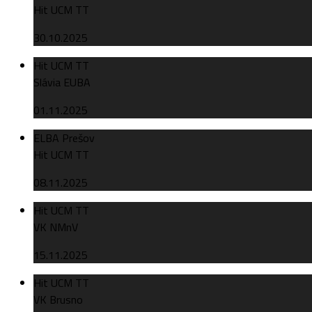
Hit UCM TT
30.10.2025
Hit UCM TT
Slávia EUBA
01.11.2025
ELBA Prešov
Hit UCM TT
08.11.2025
Hit UCM TT
VK NMnV
15.11.2025
Hit UCM TT
VK Brusno