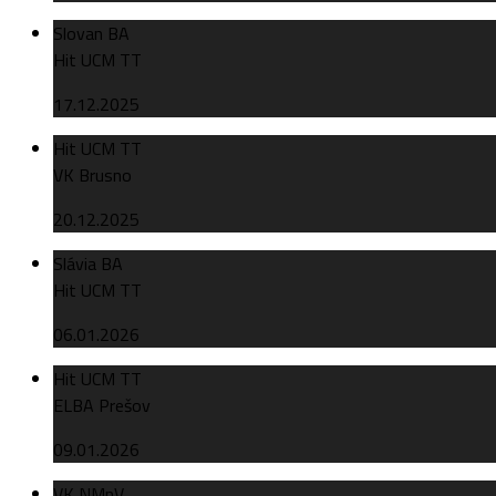
Slovan BA
Hit UCM TT
17.12.2025
Hit UCM TT
VK Brusno
20.12.2025
Slávia BA
Hit UCM TT
06.01.2026
Hit UCM TT
ELBA Prešov
09.01.2026
VK NMnV