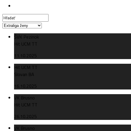
ŠVK Pezinok
Hit UCM TT
11.10.2025
Hit UCM TT
Slovan BA
16.10.2025
VK Brusno
Hit UCM TT
26.10.2025
VK Brusno