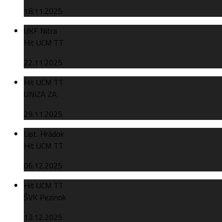
18.11.2025
UKF Nitra
Hit UCM TT
22.11.2025
Hit UCM TT
UNIZA ZA
29.11.2025
Lipt. Hrádok
Hit UCM TT
06.12.2025
Hit UCM TT
ŠVK Pezinok
13.12.2025