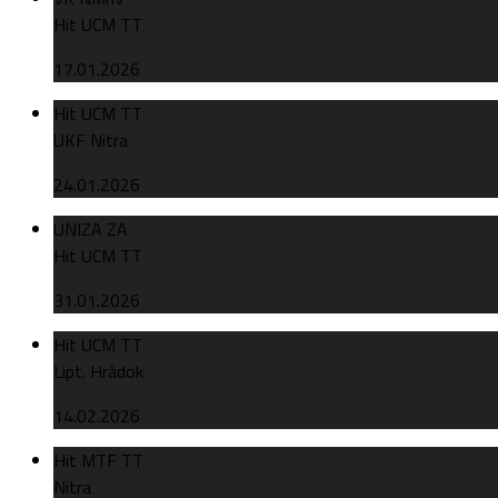
Hit UCM TT
17.01.2026
Hit UCM TT
UKF Nitra
24.01.2026
UNIZA ZA
Hit UCM TT
31.01.2026
Hit UCM TT
Lipt. Hrádok
14.02.2026
Hit MTF TT
Nitra