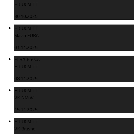
Hit UCM TT
30.10.2025
Hit UCM TT
Slávia EUBA
01.11.2025
ELBA Prešov
Hit UCM TT
08.11.2025
Hit UCM TT
VK NMnV
15.11.2025
Hit UCM TT
VK Brusno