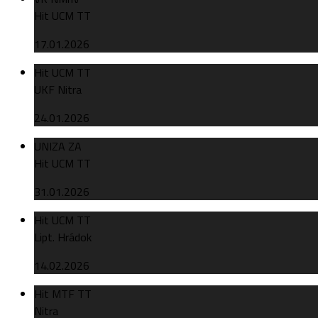
Hit UCM TT
17.01.2026
Hit UCM TT
UKF Nitra
24.01.2026
UNIZA ZA
Hit UCM TT
31.01.2026
Hit UCM TT
Lipt. Hrádok
14.02.2026
Hit MTF TT
Nitra