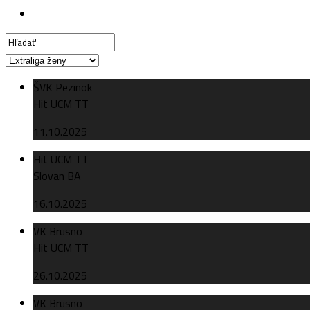
ŠVK Pezinok
Hit UCM TT
11.10.2025
Hit UCM TT
Slovan BA
16.10.2025
VK Brusno
Hit UCM TT
26.10.2025
VK Brusno