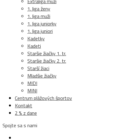
Extraliga muži
1. liga ženy
1. liga muži
1. liga juniorky
1. liga juniori
Kadetky
Kadeti
Staršie žiačky 1. tr.
Staršie žiačky 2. tr.
Starší žiaci
Mladšie žiačky
MIDI
MINI
Centrum plážových športov
Kontakt
2 % z dane
Spojte sa s nami