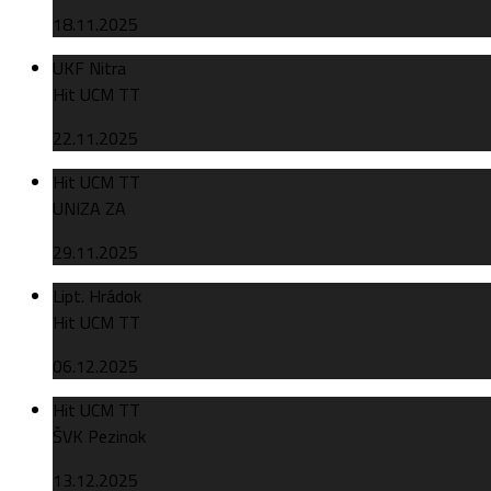
18.11.2025
UKF Nitra
Hit UCM TT
22.11.2025
Hit UCM TT
UNIZA ZA
29.11.2025
Lipt. Hrádok
Hit UCM TT
06.12.2025
Hit UCM TT
ŠVK Pezinok
13.12.2025