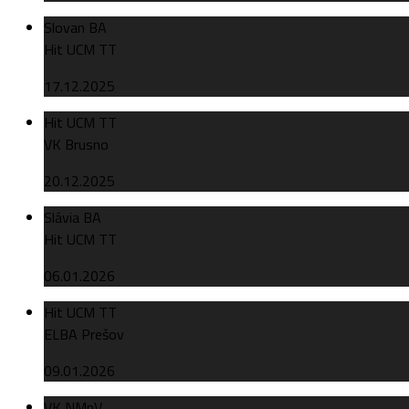
Slovan BA
Hit UCM TT
17.12.2025
Hit UCM TT
VK Brusno
20.12.2025
Slávia BA
Hit UCM TT
06.01.2026
Hit UCM TT
ELBA Prešov
09.01.2026
VK NMnV