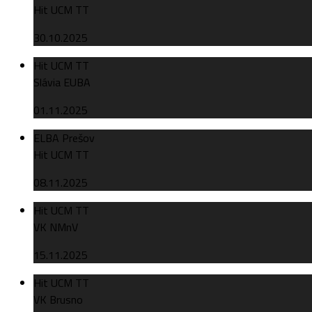
Hit UCM TT
30.10.2025
Hit UCM TT
Slávia EUBA
01.11.2025
ELBA Prešov
Hit UCM TT
08.11.2025
Hit UCM TT
VK NMnV
15.11.2025
Hit UCM TT
VK Brusno