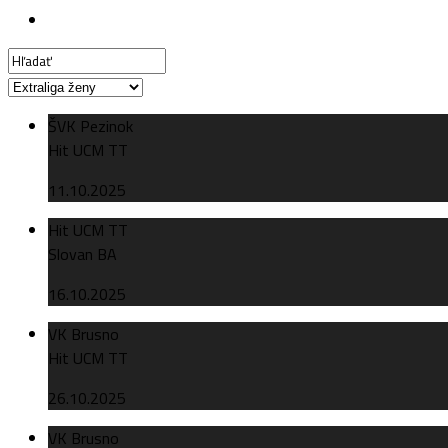
ŠVK Pezinok
Hit UCM TT
11.10.2025
Hit UCM TT
Slovan BA
16.10.2025
VK Brusno
Hit UCM TT
26.10.2025
VK Brusno