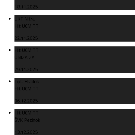
18.11.2025
UKF Nitra
Hit UCM TT
22.11.2025
Hit UCM TT
UNIZA ZA
29.11.2025
Lipt. Hrádok
Hit UCM TT
06.12.2025
Hit UCM TT
ŠVK Pezinok
13.12.2025