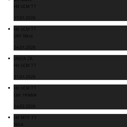
Hit UCM TT
17.01.2026
Hit UCM TT
UKF Nitra
24.01.2026
UNIZA ZA
Hit UCM TT
31.01.2026
Hit UCM TT
Lipt. Hrádok
14.02.2026
Hit MTF TT
Nitra