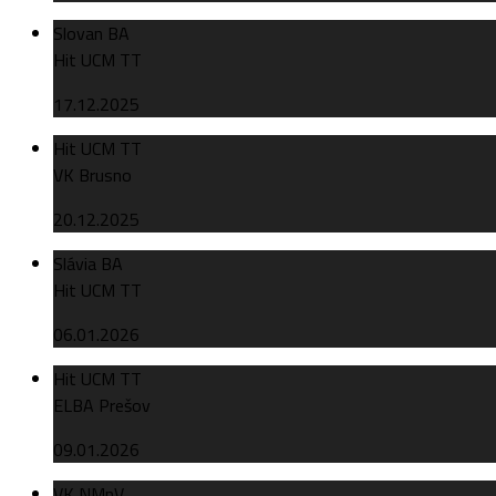
Slovan BA
Hit UCM TT
17.12.2025
Hit UCM TT
VK Brusno
20.12.2025
Slávia BA
Hit UCM TT
06.01.2026
Hit UCM TT
ELBA Prešov
09.01.2026
VK NMnV