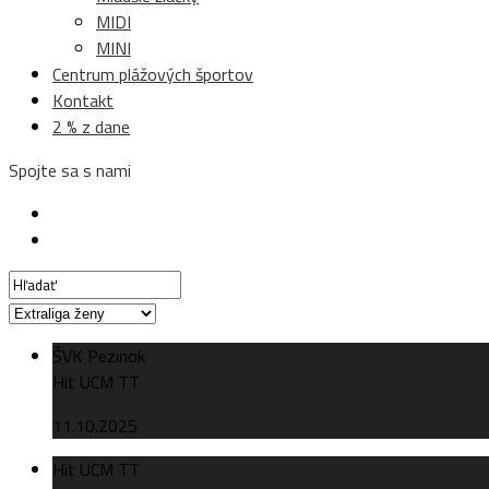
MIDI
MINI
Centrum plážových športov
Kontakt
2 % z dane
Spojte sa s nami
ŠVK Pezinok
Hit UCM TT
11.10.2025
Hit UCM TT