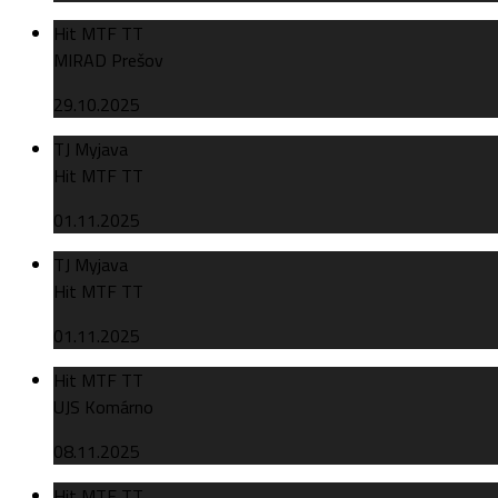
Hit MTF TT
MIRAD Prešov
29.10.2025
TJ Myjava
Hit MTF TT
01.11.2025
TJ Myjava
Hit MTF TT
01.11.2025
Hit MTF TT
UJS Komárno
08.11.2025
Hit MTF TT