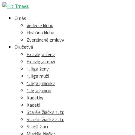
O nás
Vedenie klubu
História klubu
Zverejnené zmluvy
Družstvá
Extraliga ženy
Extraliga muži
1. liga ženy
1. liga muži
1. liga juniorky
1. liga juniori
Kadetky
Kadeti
Staršie žiačky 1. tr.
Staršie žiačky 2. tr.
Starší žiaci
Mladšie žiačky