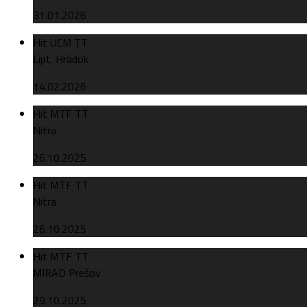
31.01.2026
Hit UCM TT
Lipt. Hrádok
14.02.2026
Hit MTF TT
Nitra
26.10.2025
Hit MTF TT
Nitra
26.10.2025
Hit MTF TT
MIRAD Prešov
29.10.2025