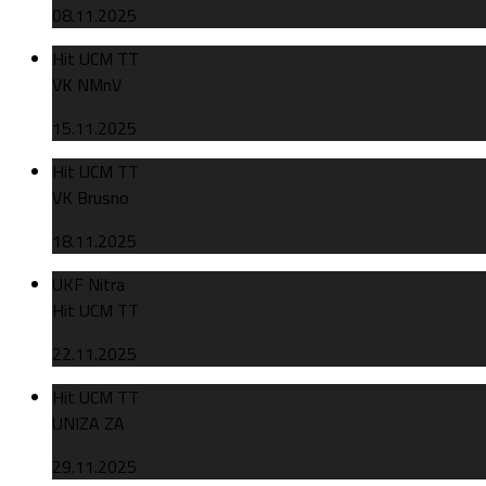
08.11.2025
Hit UCM TT
VK NMnV
15.11.2025
Hit UCM TT
VK Brusno
18.11.2025
UKF Nitra
Hit UCM TT
22.11.2025
Hit UCM TT
UNIZA ZA
29.11.2025