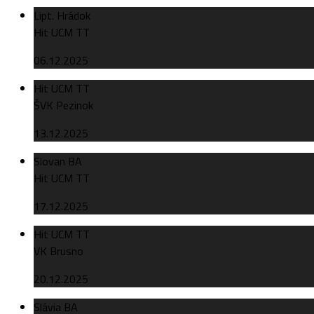
Lipt. Hrádok
Hit UCM TT
06.12.2025
Hit UCM TT
ŠVK Pezinok
13.12.2025
Slovan BA
Hit UCM TT
17.12.2025
Hit UCM TT
VK Brusno
20.12.2025
Slávia BA