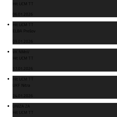
Hit UCM TT
06.01.2026
Hit UCM TT
ELBA Prešov
09.01.2026
VK NMnV
Hit UCM TT
17.01.2026
Hit UCM TT
UKF Nitra
24.01.2026
UNIZA ZA
Hit UCM TT