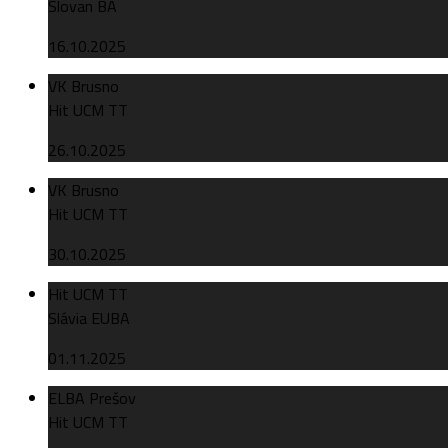
Slovan BA
16.10.2025
VK Brusno
Hit UCM TT
26.10.2025
VK Brusno
Hit UCM TT
30.10.2025
Hit UCM TT
Slávia EUBA
01.11.2025
ELBA Prešov
Hit UCM TT