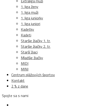
Extraliga muži
1. liga ženy
1. liga muži
1. liga juniorky
1. liga juniori
Kadetky
Kadeti
Staršie žiačky 1. tr.
Staršie žiačky 2. tr.
Starší žiaci
Mladšie žiačky
MIDI
MINI
Centrum plážových športov
Kontakt
2 % z dane
Spojte sa s nami