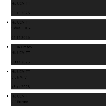
Hit UCM TT
30.10.2025
Hit UCM TT
Slávia EUBA
01.11.2025
ELBA Prešov
Hit UCM TT
08.11.2025
Hit UCM TT
VK NMnV
15.11.2025
Hit UCM TT
VK Brusno