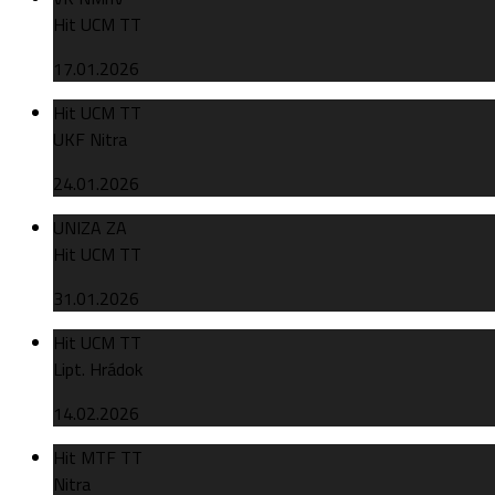
Hit UCM TT
17.01.2026
Hit UCM TT
UKF Nitra
24.01.2026
UNIZA ZA
Hit UCM TT
31.01.2026
Hit UCM TT
Lipt. Hrádok
14.02.2026
Hit MTF TT
Nitra