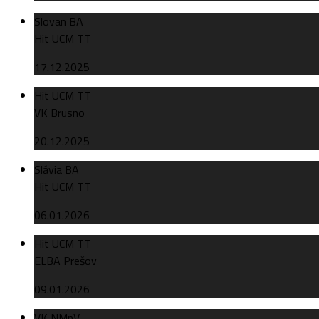
Slovan BA
Hit UCM TT
17.12.2025
Hit UCM TT
VK Brusno
20.12.2025
Slávia BA
Hit UCM TT
06.01.2026
Hit UCM TT
ELBA Prešov
09.01.2026
VK NMnV