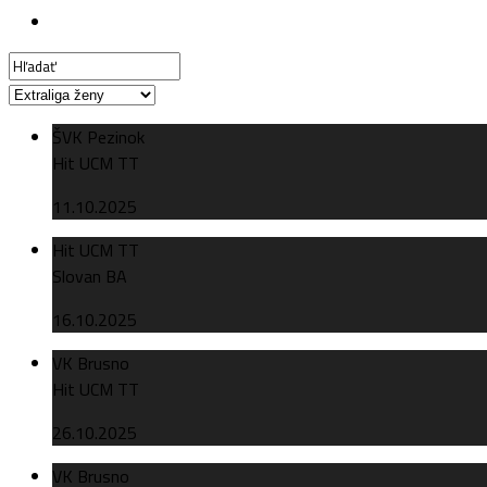
ŠVK Pezinok
Hit UCM TT
11.10.2025
Hit UCM TT
Slovan BA
16.10.2025
VK Brusno
Hit UCM TT
26.10.2025
VK Brusno