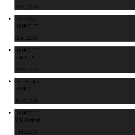
18.11.2025
UKF Nitra
Hit UCM TT
22.11.2025
Hit UCM TT
UNIZA ZA
29.11.2025
Lipt. Hrádok
Hit UCM TT
06.12.2025
Hit UCM TT
ŠVK Pezinok
13.12.2025