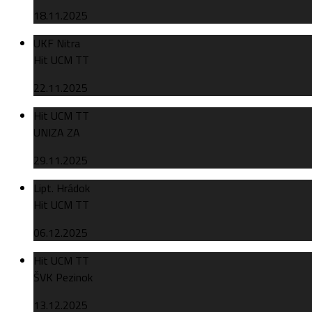
18.11.2025
UKF Nitra
Hit UCM TT
22.11.2025
Hit UCM TT
UNIZA ZA
29.11.2025
Lipt. Hrádok
Hit UCM TT
06.12.2025
Hit UCM TT
ŠVK Pezinok
13.12.2025