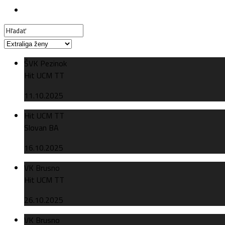
ŠVK Pezinok
Hit UCM TT
11.10.2025
Hit UCM TT
Slovan BA
16.10.2025
VK Brusno
Hit UCM TT
26.10.2025
VK Brusno