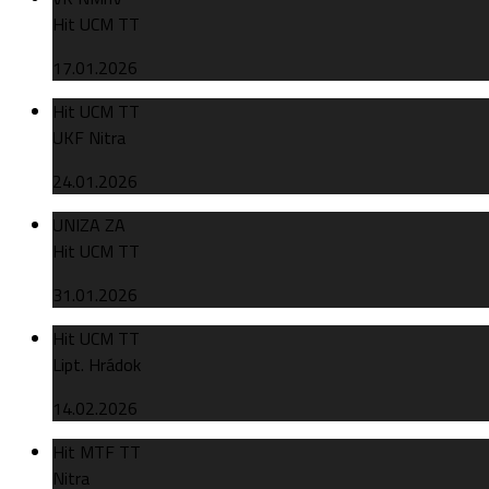
Hit UCM TT
17.01.2026
Hit UCM TT
UKF Nitra
24.01.2026
UNIZA ZA
Hit UCM TT
31.01.2026
Hit UCM TT
Lipt. Hrádok
14.02.2026
Hit MTF TT
Nitra