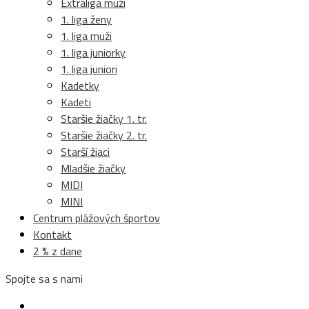
Extraliga muži
1. liga ženy
1. liga muži
1. liga juniorky
1. liga juniori
Kadetky
Kadeti
Staršie žiačky 1. tr.
Staršie žiačky 2. tr.
Starší žiaci
Mladšie žiačky
MIDI
MINI
Centrum plážových športov
Kontakt
2 % z dane
Spojte sa s nami