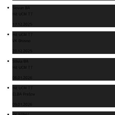
Slovan BA
Hit UCM TT
17.12.2025
Hit UCM TT
VK Brusno
20.12.2025
Slávia BA
Hit UCM TT
06.01.2026
Hit UCM TT
ELBA Prešov
09.01.2026
VK NMnV