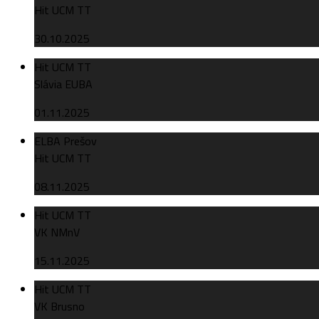
Hit UCM TT
30.10.2025
Hit UCM TT
Slávia EUBA
01.11.2025
ELBA Prešov
Hit UCM TT
08.11.2025
Hit UCM TT
VK NMnV
15.11.2025
Hit UCM TT
VK Brusno