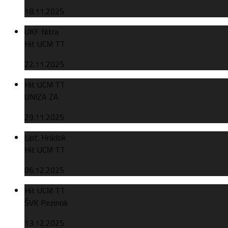
18.11.2025
UKF Nitra
Hit UCM TT
22.11.2025
Hit UCM TT
UNIZA ZA
29.11.2025
Lipt. Hrádok
Hit UCM TT
06.12.2025
Hit UCM TT
ŠVK Pezinok
13.12.2025