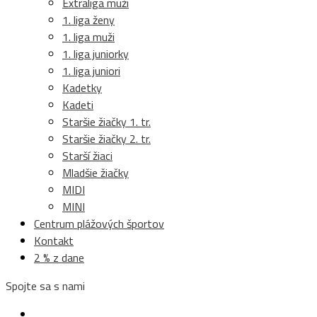
Extraliga muži
1. liga ženy
1. liga muži
1. liga juniorky
1. liga juniori
Kadetky
Kadeti
Staršie žiačky 1. tr.
Staršie žiačky 2. tr.
Starší žiaci
Mladšie žiačky
MIDI
MINI
Centrum plážových športov
Kontakt
2 % z dane
Spojte sa s nami