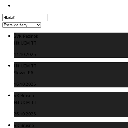
ŠVK Pezinok
Hit UCM TT
11.10.2025
Hit UCM TT
Slovan BA
16.10.2025
VK Brusno
Hit UCM TT
26.10.2025
VK Brusno