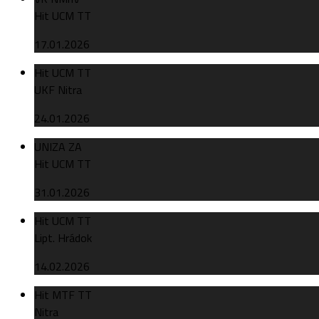
Hit UCM TT
17.01.2026
Hit UCM TT
UKF Nitra
24.01.2026
UNIZA ZA
Hit UCM TT
31.01.2026
Hit UCM TT
Lipt. Hrádok
14.02.2026
Hit MTF TT
Nitra