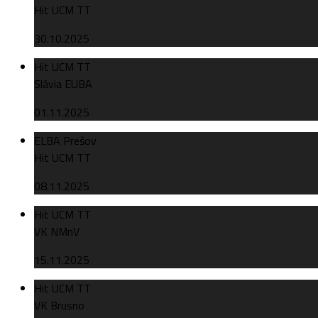
Hit UCM TT
30.10.2025
Hit UCM TT
Slávia EUBA
01.11.2025
ELBA Prešov
Hit UCM TT
08.11.2025
Hit UCM TT
VK NMnV
15.11.2025
Hit UCM TT
VK Brusno