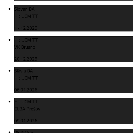
Slovan BA
Hit UCM TT
17.12.2025
Hit UCM TT
VK Brusno
20.12.2025
Slávia BA
Hit UCM TT
06.01.2026
Hit UCM TT
ELBA Prešov
09.01.2026
VK NMnV