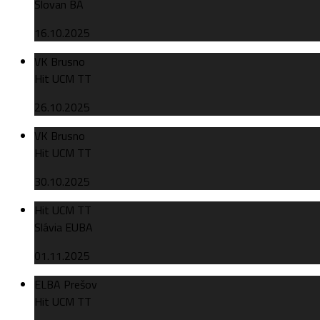
Slovan BA
16.10.2025
VK Brusno
Hit UCM TT
26.10.2025
VK Brusno
Hit UCM TT
30.10.2025
Hit UCM TT
Slávia EUBA
01.11.2025
ELBA Prešov
Hit UCM TT