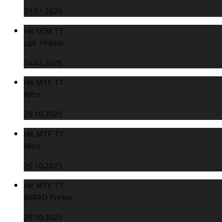
31.01.2026
Hit UCM TT
Lipt. Hrádok
14.02.2026
Hit MTF TT
Nitra
26.10.2025
Hit MTF TT
Nitra
26.10.2025
Hit MTF TT
MIRAD Prešov
29.10.2025