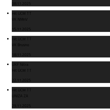
08.11.2025
Hit UCM TT
VK NMnV
15.11.2025
Hit UCM TT
VK Brusno
18.11.2025
UKF Nitra
Hit UCM TT
22.11.2025
Hit UCM TT
UNIZA ZA
29.11.2025