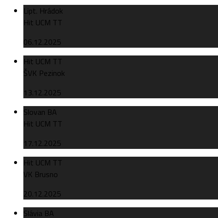
Lipt. Hrádok
Hit UCM TT
06.12.2025
Hit UCM TT
ŠVK Pezinok
13.12.2025
Slovan BA
Hit UCM TT
17.12.2025
Hit UCM TT
VK Brusno
20.12.2025
Slávia BA