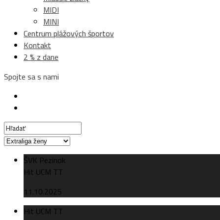
MIDI
MINI
Centrum plážových športov
Kontakt
2 % z dane
Spojte sa s nami
ŠVK Pezinok
Hit UCM TT
11.10.2025
Hit UCM TT