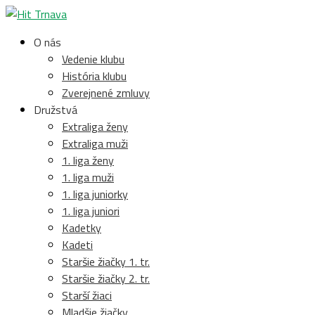
O nás
Vedenie klubu
História klubu
Zverejnené zmluvy
Družstvá
Extraliga ženy
Extraliga muži
1. liga ženy
1. liga muži
1. liga juniorky
1. liga juniori
Kadetky
Kadeti
Staršie žiačky 1. tr.
Staršie žiačky 2. tr.
Starší žiaci
Mladšie žiačky