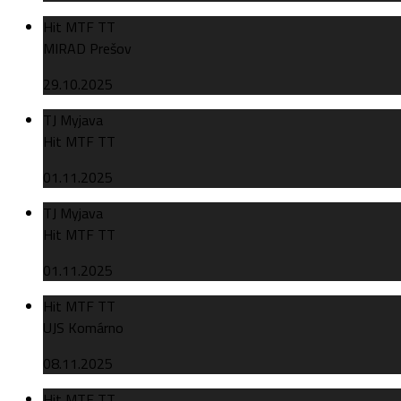
Hit MTF TT
MIRAD Prešov
29.10.2025
TJ Myjava
Hit MTF TT
01.11.2025
TJ Myjava
Hit MTF TT
01.11.2025
Hit MTF TT
UJS Komárno
08.11.2025
Hit MTF TT