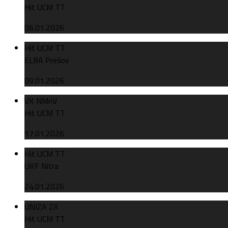
Hit UCM TT
06.01.2026
Hit UCM TT
ELBA Prešov
09.01.2026
VK NMnV
Hit UCM TT
17.01.2026
Hit UCM TT
UKF Nitra
24.01.2026
UNIZA ZA
Hit UCM TT