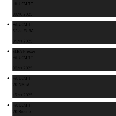
Hit UCM TT
30.10.2025
Hit UCM TT
Slávia EUBA
01.11.2025
ELBA Prešov
Hit UCM TT
08.11.2025
Hit UCM TT
VK NMnV
15.11.2025
Hit UCM TT
VK Brusno