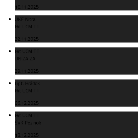
18.11.2025
UKF Nitra
Hit UCM TT
22.11.2025
Hit UCM TT
UNIZA ZA
29.11.2025
Lipt. Hrádok
Hit UCM TT
06.12.2025
Hit UCM TT
ŠVK Pezinok
13.12.2025