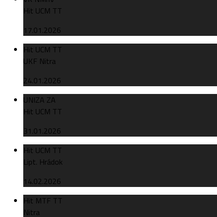
Hit UCM TT
17.01.2026
Hit UCM TT
UKF Nitra
24.01.2026
UNIZA ZA
Hit UCM TT
31.01.2026
Hit UCM TT
Lipt. Hrádok
14.02.2026
Hit MTF TT
Nitra