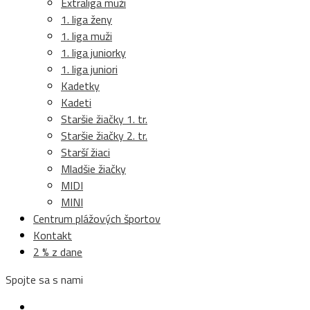
Extraliga muži
1. liga ženy
1. liga muži
1. liga juniorky
1. liga juniori
Kadetky
Kadeti
Staršie žiačky 1. tr.
Staršie žiačky 2. tr.
Starší žiaci
Mladšie žiačky
MIDI
MINI
Centrum plážových športov
Kontakt
2 % z dane
Spojte sa s nami