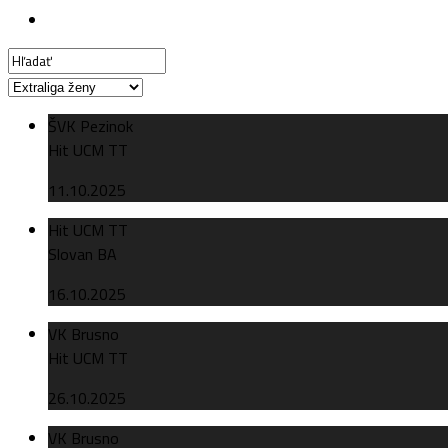
ŠVK Pezinok
Hit UCM TT
11.10.2025
Hit UCM TT
Slovan BA
16.10.2025
VK Brusno
Hit UCM TT
26.10.2025
VK Brusno