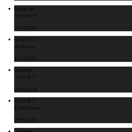
Slovan BA
Hit UCM TT
17.12.2025
Hit UCM TT
VK Brusno
20.12.2025
Slávia BA
Hit UCM TT
06.01.2026
Hit UCM TT
ELBA Prešov
09.01.2026
VK NMnV