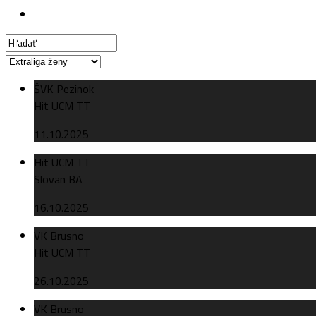
ŠVK Pezinok
Hit UCM TT
11.10.2025
Hit UCM TT
Slovan BA
16.10.2025
VK Brusno
Hit UCM TT
26.10.2025
VK Brusno