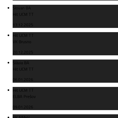
Slovan BA
Hit UCM TT
17.12.2025
Hit UCM TT
VK Brusno
20.12.2025
Slávia BA
Hit UCM TT
06.01.2026
Hit UCM TT
ELBA Prešov
09.01.2026
VK NMnV