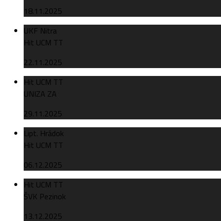
18.11.2025
UKF Nitra
Hit UCM TT
22.11.2025
Hit UCM TT
UNIZA ZA
29.11.2025
Lipt. Hrádok
Hit UCM TT
06.12.2025
Hit UCM TT
ŠVK Pezinok
13.12.2025