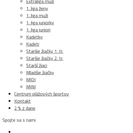
Extraliga muži
1. liga ženy
1. liga muži
1. liga juniorky
1. liga juniori
Kadetky
Kadeti
Staršie žiačky 1. tr.
Staršie žiačky 2. tr.
Starší žiaci
Mladšie žiačky
MIDI
MINI
Centrum plážových športov
Kontakt
2 % z dane
Spojte sa s nami