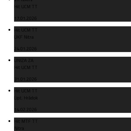
Hit UCM TT
17.01.2026
Hit UCM TT
UKF Nitra
24.01.2026
UNIZA ZA
Hit UCM TT
31.01.2026
Hit UCM TT
Lipt. Hrádok
14.02.2026
Hit MTF TT
Nitra