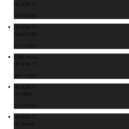
Hit UCM TT
30.10.2025
Hit UCM TT
Slávia EUBA
01.11.2025
ELBA Prešov
Hit UCM TT
08.11.2025
Hit UCM TT
VK NMnV
15.11.2025
Hit UCM TT
VK Brusno