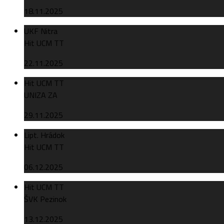
18.11.2025
UKF Nitra
Hit UCM TT
22.11.2025
Hit UCM TT
UNIZA ZA
29.11.2025
Lipt. Hrádok
Hit UCM TT
06.12.2025
Hit UCM TT
ŠVK Pezinok
13.12.2025