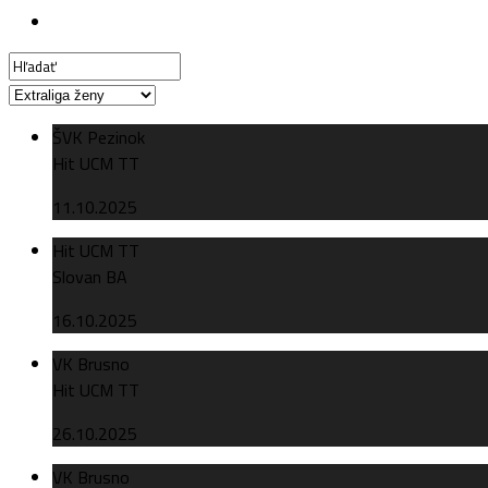
ŠVK Pezinok
Hit UCM TT
11.10.2025
Hit UCM TT
Slovan BA
16.10.2025
VK Brusno
Hit UCM TT
26.10.2025
VK Brusno