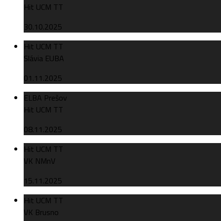
Hit UCM TT
30.10.2025
Hit UCM TT
Slávia EUBA
01.11.2025
ELBA Prešov
Hit UCM TT
08.11.2025
Hit UCM TT
VK NMnV
15.11.2025
Hit UCM TT
VK Brusno