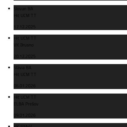
Slovan BA
Hit UCM TT
17.12.2025
Hit UCM TT
VK Brusno
20.12.2025
Slávia BA
Hit UCM TT
06.01.2026
Hit UCM TT
ELBA Prešov
09.01.2026
VK NMnV