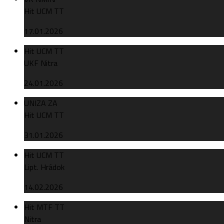
Hit UCM TT
17.01.2026
Hit UCM TT
UKF Nitra
24.01.2026
UNIZA ZA
Hit UCM TT
31.01.2026
Hit UCM TT
Lipt. Hrádok
14.02.2026
Hit MTF TT
Nitra