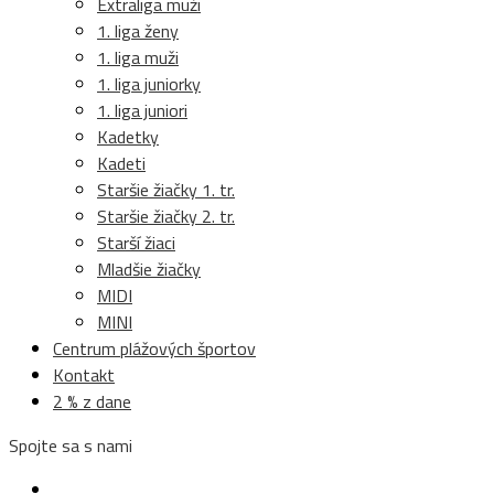
Extraliga muži
1. liga ženy
1. liga muži
1. liga juniorky
1. liga juniori
Kadetky
Kadeti
Staršie žiačky 1. tr.
Staršie žiačky 2. tr.
Starší žiaci
Mladšie žiačky
MIDI
MINI
Centrum plážových športov
Kontakt
2 % z dane
Spojte sa s nami