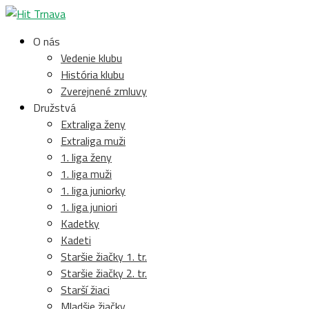
O nás
Vedenie klubu
História klubu
Zverejnené zmluvy
Družstvá
Extraliga ženy
Extraliga muži
1. liga ženy
1. liga muži
1. liga juniorky
1. liga juniori
Kadetky
Kadeti
Staršie žiačky 1. tr.
Staršie žiačky 2. tr.
Starší žiaci
Mladšie žiačky