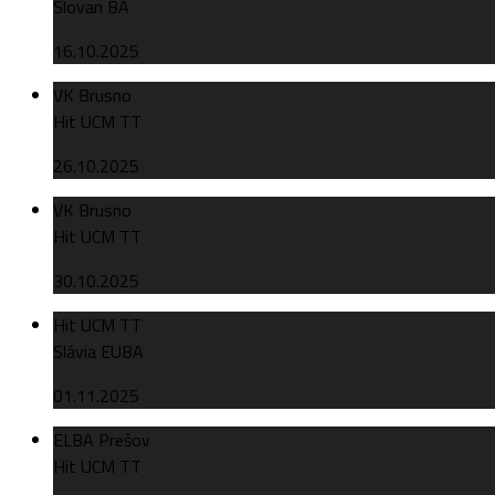
Slovan BA
16.10.2025
VK Brusno
Hit UCM TT
26.10.2025
VK Brusno
Hit UCM TT
30.10.2025
Hit UCM TT
Slávia EUBA
01.11.2025
ELBA Prešov
Hit UCM TT