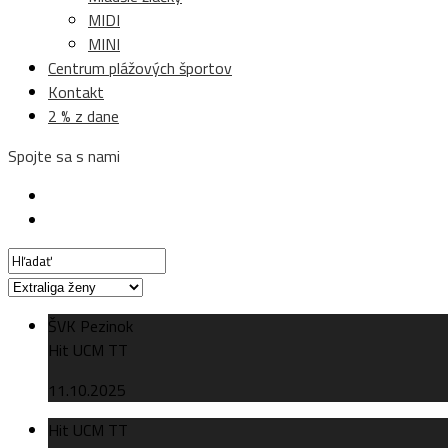
MIDI
MINI
Centrum plážových športov
Kontakt
2 % z dane
Spojte sa s nami
ŠVK Pezinok
Hit UCM TT
11.10.2025
Hit UCM TT