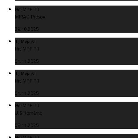
Hit MTF TT
MIRAD Prešov
29.10.2025
TJ Myjava
Hit MTF TT
01.11.2025
TJ Myjava
Hit MTF TT
01.11.2025
Hit MTF TT
UJS Komárno
08.11.2025
Hit MTF TT