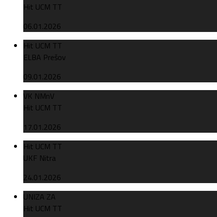
Hit UCM TT
06.01.2026
Hit UCM TT
ELBA Prešov
09.01.2026
VK NMnV
Hit UCM TT
17.01.2026
Hit UCM TT
UKF Nitra
24.01.2026
UNIZA ZA
Hit UCM TT