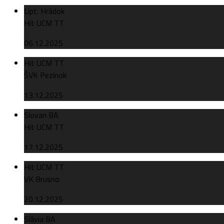
Lipt. Hrádok
Hit UCM TT
06.12.2025
Hit UCM TT
ŠVK Pezinok
13.12.2025
Slovan BA
Hit UCM TT
17.12.2025
Hit UCM TT
VK Brusno
20.12.2025
Slávia BA