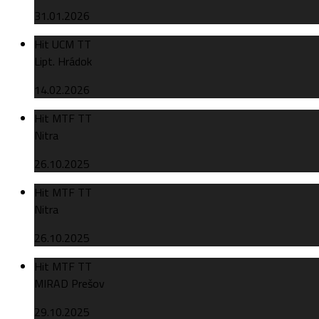
31.01.2026
Hit UCM TT
Lipt. Hrádok
14.02.2026
Hit MTF TT
Nitra
26.10.2025
Hit MTF TT
Nitra
26.10.2025
Hit MTF TT
MIRAD Prešov
29.10.2025