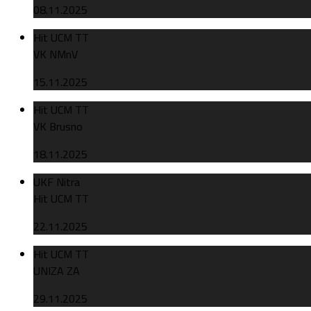
08.11.2025
Hit UCM TT
VK NMnV
15.11.2025
Hit UCM TT
VK Brusno
18.11.2025
UKF Nitra
Hit UCM TT
22.11.2025
Hit UCM TT
UNIZA ZA
29.11.2025