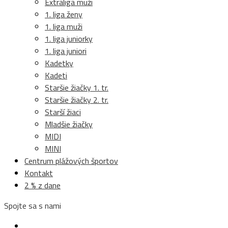
Extraliga muži
1. liga ženy
1. liga muži
1. liga juniorky
1. liga juniori
Kadetky
Kadeti
Staršie žiačky 1. tr.
Staršie žiačky 2. tr.
Starší žiaci
Mladšie žiačky
MIDI
MINI
Centrum plážových športov
Kontakt
2 % z dane
Spojte sa s nami