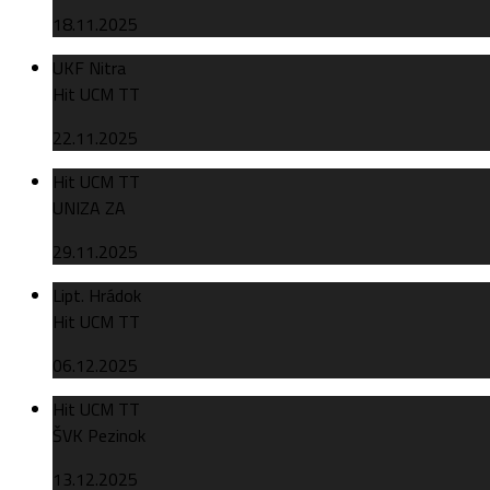
18.11.2025
UKF Nitra
Hit UCM TT
22.11.2025
Hit UCM TT
UNIZA ZA
29.11.2025
Lipt. Hrádok
Hit UCM TT
06.12.2025
Hit UCM TT
ŠVK Pezinok
13.12.2025