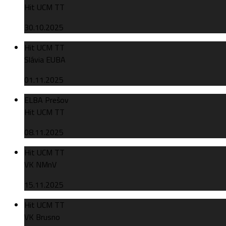
Hit UCM TT
30.10.2025
Hit UCM TT
Slávia EUBA
01.11.2025
ELBA Prešov
Hit UCM TT
08.11.2025
Hit UCM TT
VK NMnV
15.11.2025
Hit UCM TT
VK Brusno