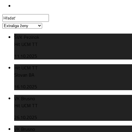
ŠVK Pezinok
Hit UCM TT
11.10.2025
Hit UCM TT
Slovan BA
16.10.2025
VK Brusno
Hit UCM TT
26.10.2025
VK Brusno