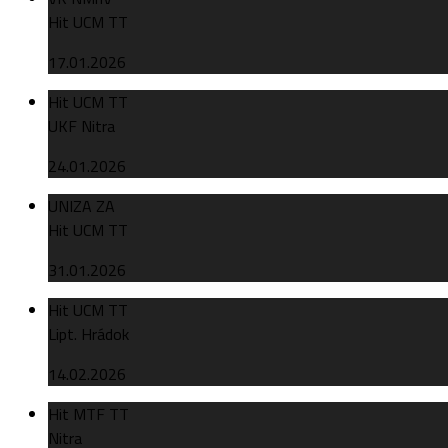
Hit UCM TT
17.01.2026
Hit UCM TT
UKF Nitra
24.01.2026
UNIZA ZA
Hit UCM TT
31.01.2026
Hit UCM TT
Lipt. Hrádok
14.02.2026
Hit MTF TT
Nitra