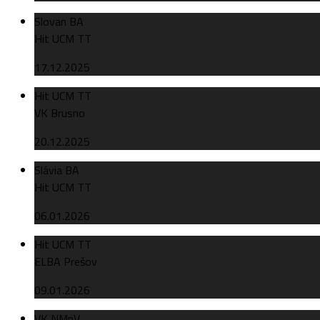
Slovan BA
Hit UCM TT
17.12.2025
Hit UCM TT
VK Brusno
20.12.2025
Slávia BA
Hit UCM TT
06.01.2026
Hit UCM TT
ELBA Prešov
09.01.2026
VK NMnV