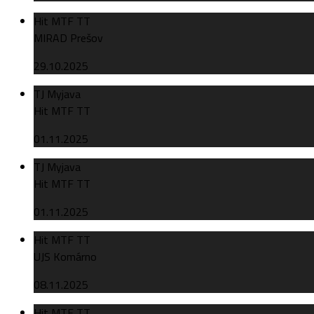
Hit MTF TT
MIRAD Prešov
29.10.2025
TJ Myjava
Hit MTF TT
01.11.2025
TJ Myjava
Hit MTF TT
01.11.2025
Hit MTF TT
UJS Komárno
08.11.2025
Hit MTF TT