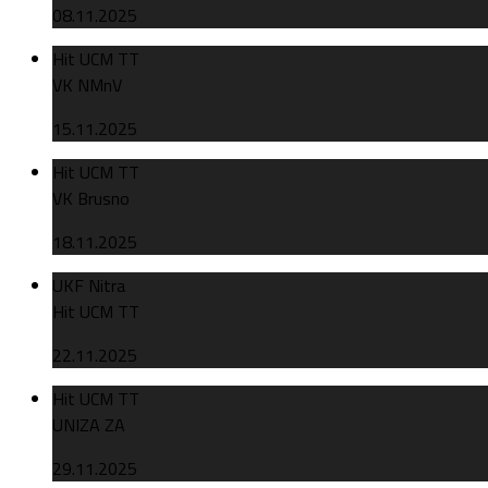
08.11.2025
Hit UCM TT
VK NMnV
15.11.2025
Hit UCM TT
VK Brusno
18.11.2025
UKF Nitra
Hit UCM TT
22.11.2025
Hit UCM TT
UNIZA ZA
29.11.2025