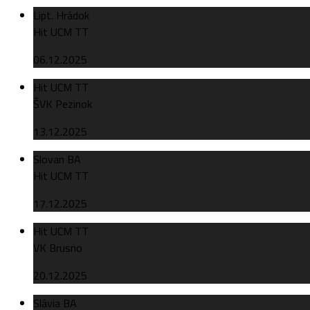
Lipt. Hrádok
Hit UCM TT
06.12.2025
Hit UCM TT
ŠVK Pezinok
13.12.2025
Slovan BA
Hit UCM TT
17.12.2025
Hit UCM TT
VK Brusno
20.12.2025
Slávia BA