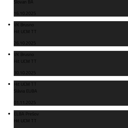
Slovan BA
16.10.2025
VK Brusno
Hit UCM TT
26.10.2025
VK Brusno
Hit UCM TT
30.10.2025
Hit UCM TT
Slávia EUBA
01.11.2025
ELBA Prešov
Hit UCM TT