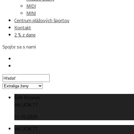
MIDI
MINI
Centrum plážových športov
Kontakt
2 % z dane
Spojte sa s nami
ŠVK Pezinok
Hit UCM TT
11.10.2025
Hit UCM TT