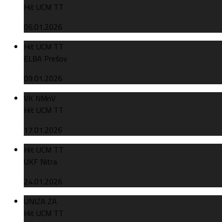
Hit UCM TT
06.01.2026
Hit UCM TT
ELBA Prešov
09.01.2026
VK NMnV
Hit UCM TT
17.01.2026
Hit UCM TT
UKF Nitra
24.01.2026
UNIZA ZA
Hit UCM TT