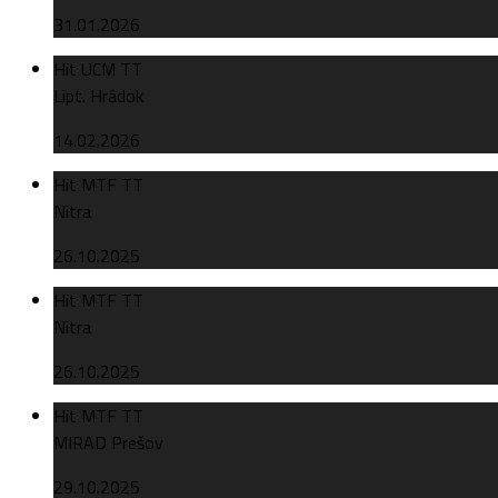
31.01.2026
Hit UCM TT
Lipt. Hrádok
14.02.2026
Hit MTF TT
Nitra
26.10.2025
Hit MTF TT
Nitra
26.10.2025
Hit MTF TT
MIRAD Prešov
29.10.2025