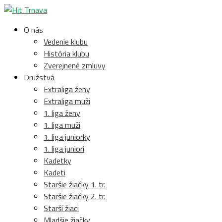
O nás
Vedenie klubu
História klubu
Zverejnené zmluvy
Družstvá
Extraliga ženy
Extraliga muži
1. liga ženy
1. liga muži
1. liga juniorky
1. liga juniori
Kadetky
Kadeti
Staršie žiačky 1. tr.
Staršie žiačky 2. tr.
Starší žiaci
Mladšie žiačky