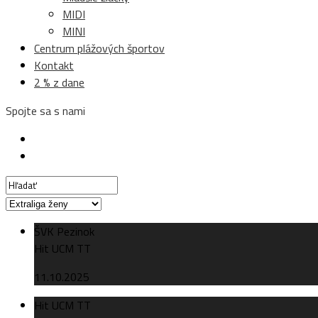
MIDI
MINI
Centrum plážových športov
Kontakt
2 % z dane
Spojte sa s nami
ŠVK Pezinok
Hit UCM TT
11.10.2025
Hit UCM TT