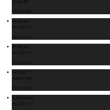
Slovan BA
16.10.2025
VK Brusno
Hit UCM TT
26.10.2025
VK Brusno
Hit UCM TT
30.10.2025
Hit UCM TT
Slávia EUBA
01.11.2025
ELBA Prešov
Hit UCM TT