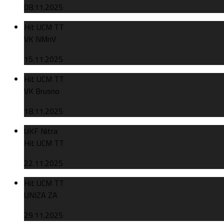
08.11.2025
Hit UCM TT
VK NMnV
15.11.2025
Hit UCM TT
VK Brusno
18.11.2025
UKF Nitra
Hit UCM TT
22.11.2025
Hit UCM TT
UNIZA ZA
29.11.2025