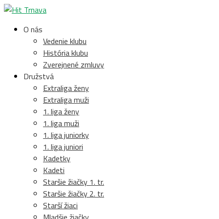
O nás
Vedenie klubu
História klubu
Zverejnené zmluvy
Družstvá
Extraliga ženy
Extraliga muži
1. liga ženy
1. liga muži
1. liga juniorky
1. liga juniori
Kadetky
Kadeti
Staršie žiačky 1. tr.
Staršie žiačky 2. tr.
Starší žiaci
Mladšie žiačky