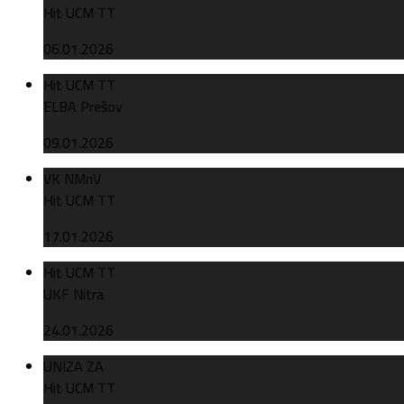
Hit UCM TT
06.01.2026
Hit UCM TT
ELBA Prešov
09.01.2026
VK NMnV
Hit UCM TT
17.01.2026
Hit UCM TT
UKF Nitra
24.01.2026
UNIZA ZA
Hit UCM TT