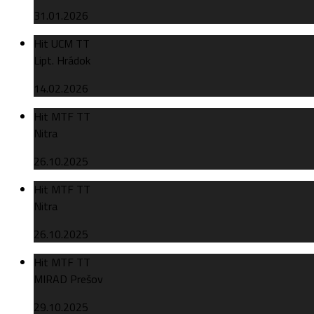
31.01.2026
Hit UCM TT
Lipt. Hrádok
14.02.2026
Hit MTF TT
Nitra
26.10.2025
Hit MTF TT
Nitra
26.10.2025
Hit MTF TT
MIRAD Prešov
29.10.2025