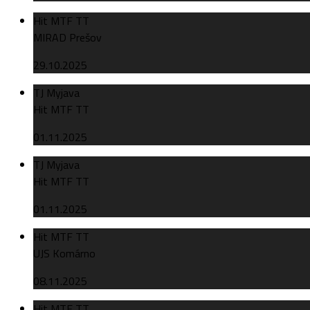
Hit MTF TT
MIRAD Prešov
29.10.2025
TJ Myjava
Hit MTF TT
01.11.2025
TJ Myjava
Hit MTF TT
01.11.2025
Hit MTF TT
UJS Komárno
08.11.2025
Hit MTF TT