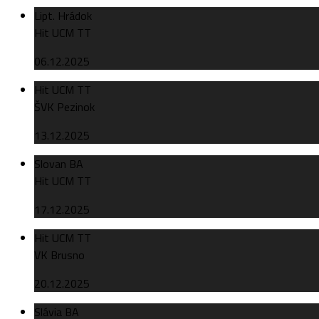
Lipt. Hrádok
Hit UCM TT
06.12.2025
Hit UCM TT
ŠVK Pezinok
13.12.2025
Slovan BA
Hit UCM TT
17.12.2025
Hit UCM TT
VK Brusno
20.12.2025
Slávia BA