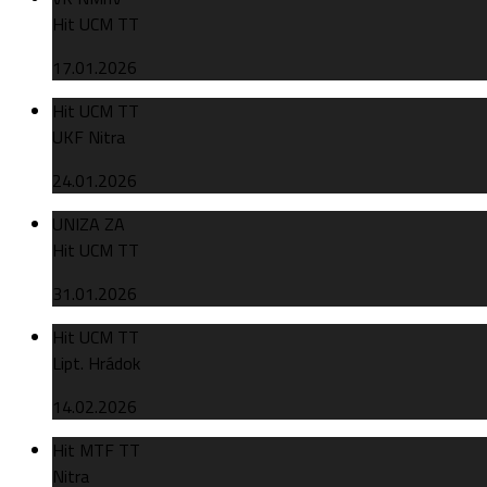
Hit UCM TT
17.01.2026
Hit UCM TT
UKF Nitra
24.01.2026
UNIZA ZA
Hit UCM TT
31.01.2026
Hit UCM TT
Lipt. Hrádok
14.02.2026
Hit MTF TT
Nitra