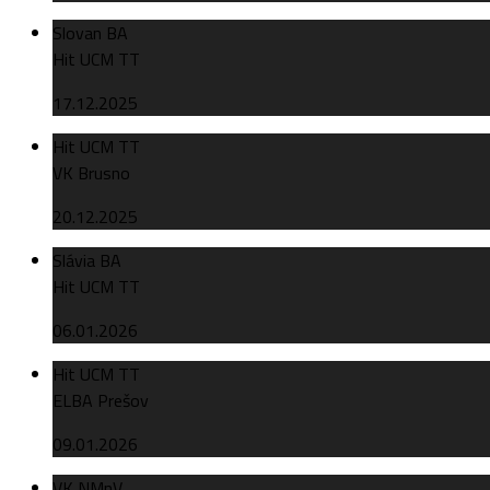
Slovan BA
Hit UCM TT
17.12.2025
Hit UCM TT
VK Brusno
20.12.2025
Slávia BA
Hit UCM TT
06.01.2026
Hit UCM TT
ELBA Prešov
09.01.2026
VK NMnV