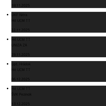
18.11.2025
UKF Nitra
Hit UCM TT
22.11.2025
Hit UCM TT
UNIZA ZA
29.11.2025
Lipt. Hrádok
Hit UCM TT
06.12.2025
Hit UCM TT
ŠVK Pezinok
13.12.2025