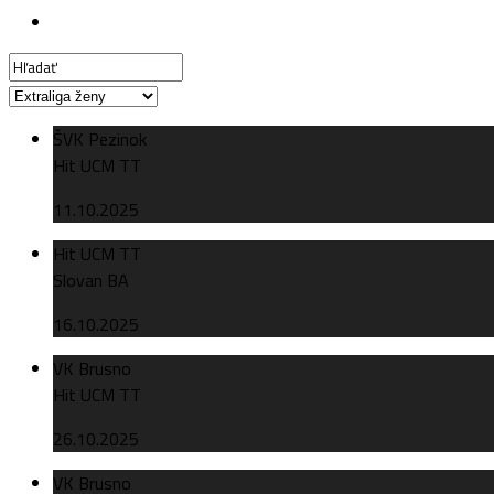
ŠVK Pezinok
Hit UCM TT
11.10.2025
Hit UCM TT
Slovan BA
16.10.2025
VK Brusno
Hit UCM TT
26.10.2025
VK Brusno