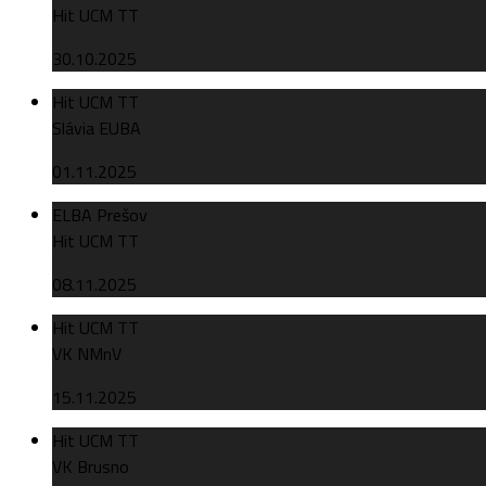
Hit UCM TT
30.10.2025
Hit UCM TT
Slávia EUBA
01.11.2025
ELBA Prešov
Hit UCM TT
08.11.2025
Hit UCM TT
VK NMnV
15.11.2025
Hit UCM TT
VK Brusno