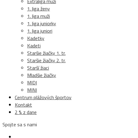
Extraliga muži
1. liga ženy
1. liga muži
1. liga juniorky
1. liga juniori
Kadetky
Kadeti
Staršie žiačky 1. tr.
Staršie žiačky 2. tr.
Starší žiaci
Mladšie žiačky
MIDI
MINI
Centrum plážových športov
Kontakt
2 % z dane
Spojte sa s nami