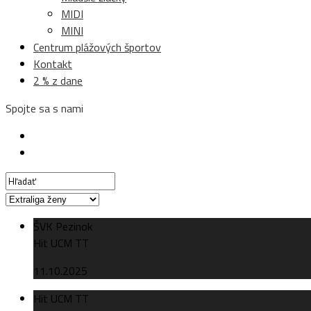
MIDI
MINI
Centrum plážových športov
Kontakt
2 % z dane
Spojte sa s nami
ŠVK Pezinok
Hit UCM TT
11.10.2025
Hit UCM TT