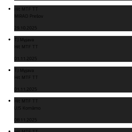
Hit MTF TT
MIRAD Prešov
29.10.2025
TJ Myjava
Hit MTF TT
01.11.2025
TJ Myjava
Hit MTF TT
01.11.2025
Hit MTF TT
UJS Komárno
08.11.2025
Hit MTF TT