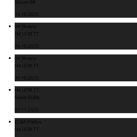
Slovan BA
16.10.2025
VK Brusno
Hit UCM TT
26.10.2025
VK Brusno
Hit UCM TT
30.10.2025
Hit UCM TT
Slávia EUBA
01.11.2025
ELBA Prešov
Hit UCM TT