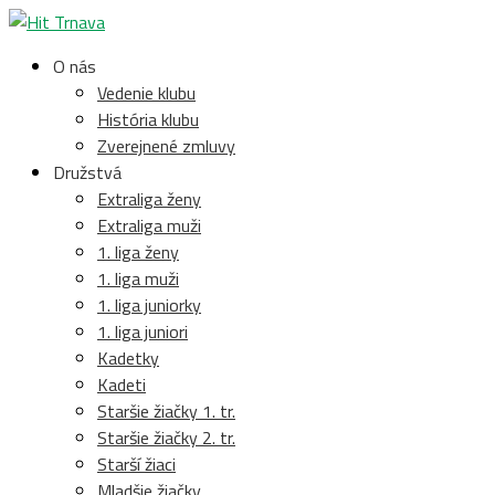
O nás
Vedenie klubu
História klubu
Zverejnené zmluvy
Družstvá
Extraliga ženy
Extraliga muži
1. liga ženy
1. liga muži
1. liga juniorky
1. liga juniori
Kadetky
Kadeti
Staršie žiačky 1. tr.
Staršie žiačky 2. tr.
Starší žiaci
Mladšie žiačky