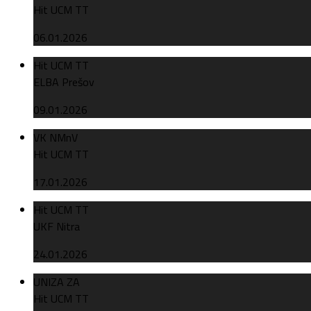
Hit UCM TT
06.01.2026
Hit UCM TT
ELBA Prešov
09.01.2026
VK NMnV
Hit UCM TT
17.01.2026
Hit UCM TT
UKF Nitra
24.01.2026
UNIZA ZA
Hit UCM TT