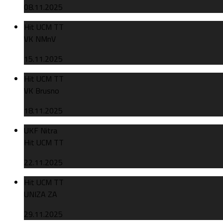
08.11.2025
Hit UCM TT
VK NMnV
15.11.2025
Hit UCM TT
VK Brusno
18.11.2025
UKF Nitra
Hit UCM TT
22.11.2025
Hit UCM TT
UNIZA ZA
29.11.2025