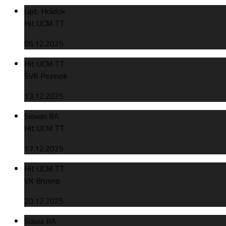
Lipt. Hrádok
Hit UCM TT
06.12.2025
Hit UCM TT
ŠVK Pezinok
13.12.2025
Slovan BA
Hit UCM TT
17.12.2025
Hit UCM TT
VK Brusno
20.12.2025
Slávia BA