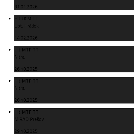
31.01.2026
Hit UCM TT
Lipt. Hrádok
14.02.2026
Hit MTF TT
Nitra
26.10.2025
Hit MTF TT
Nitra
26.10.2025
Hit MTF TT
MIRAD Prešov
29.10.2025