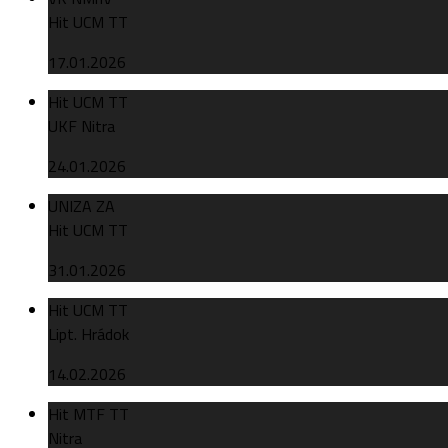
Hit UCM TT
17.01.2026
Hit UCM TT
UKF Nitra
24.01.2026
UNIZA ZA
Hit UCM TT
31.01.2026
Hit UCM TT
Lipt. Hrádok
14.02.2026
Hit MTF TT
Nitra