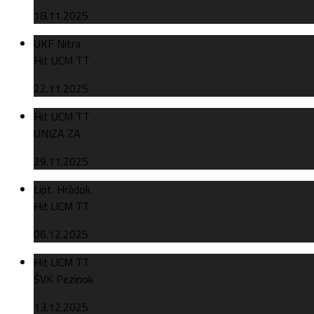
18.11.2025
UKF Nitra
Hit UCM TT
22.11.2025
Hit UCM TT
UNIZA ZA
29.11.2025
Lipt. Hrádok
Hit UCM TT
06.12.2025
Hit UCM TT
ŠVK Pezinok
13.12.2025