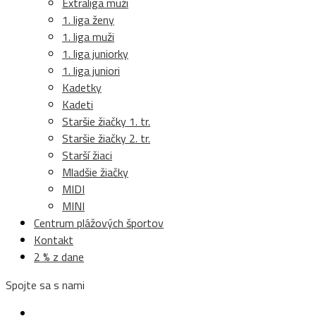
Extraliga muži
1. liga ženy
1. liga muži
1. liga juniorky
1. liga juniori
Kadetky
Kadeti
Staršie žiačky 1. tr.
Staršie žiačky 2. tr.
Starší žiaci
Mladšie žiačky
MIDI
MINI
Centrum plážových športov
Kontakt
2 % z dane
Spojte sa s nami