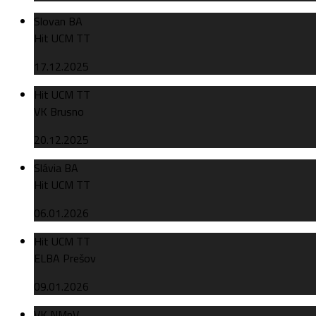
Slovan BA
Hit UCM TT
17.12.2025
Hit UCM TT
VK Brusno
20.12.2025
Slávia BA
Hit UCM TT
06.01.2026
Hit UCM TT
ELBA Prešov
09.01.2026
VK NMnV