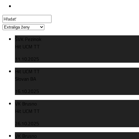
ŠVK Pezinok
Hit UCM TT
11.10.2025
Hit UCM TT
Slovan BA
16.10.2025
VK Brusno
Hit UCM TT
26.10.2025
VK Brusno