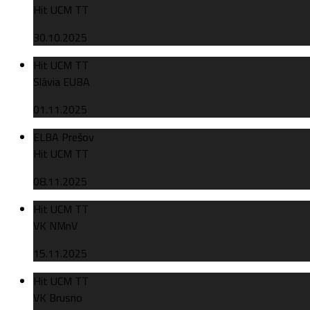
Hit UCM TT
30.10.2025
Hit UCM TT
Slávia EUBA
01.11.2025
ELBA Prešov
Hit UCM TT
08.11.2025
Hit UCM TT
VK NMnV
15.11.2025
Hit UCM TT
VK Brusno