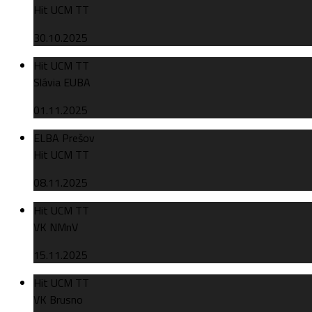
Hit UCM TT
30.10.2025
Hit UCM TT
Slávia EUBA
01.11.2025
ELBA Prešov
Hit UCM TT
08.11.2025
Hit UCM TT
VK NMnV
15.11.2025
Hit UCM TT
VK Brusno