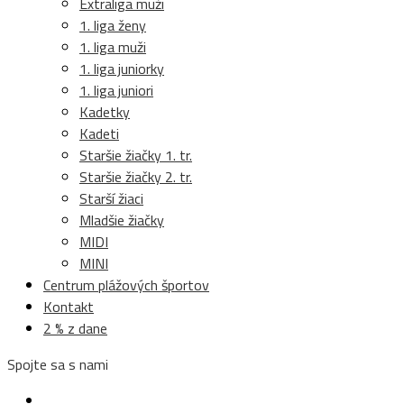
Extraliga muži
1. liga ženy
1. liga muži
1. liga juniorky
1. liga juniori
Kadetky
Kadeti
Staršie žiačky 1. tr.
Staršie žiačky 2. tr.
Starší žiaci
Mladšie žiačky
MIDI
MINI
Centrum plážových športov
Kontakt
2 % z dane
Spojte sa s nami