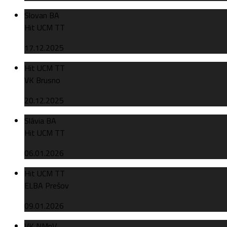
Slovan BA
Hit UCM TT
17.12.2025
Hit UCM TT
VK Brusno
20.12.2025
Slávia BA
Hit UCM TT
06.01.2026
Hit UCM TT
ELBA Prešov
09.01.2026
VK NMnV