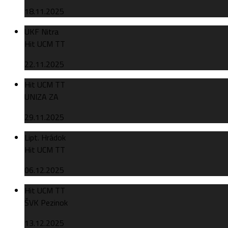
18.11.2025
UKF Nitra
Hit UCM TT
22.11.2025
Hit UCM TT
UNIZA ZA
29.11.2025
Lipt. Hrádok
Hit UCM TT
06.12.2025
Hit UCM TT
ŠVK Pezinok
13.12.2025