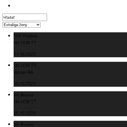
ŠVK Pezinok
Hit UCM TT
11.10.2025
Hit UCM TT
Slovan BA
16.10.2025
VK Brusno
Hit UCM TT
26.10.2025
VK Brusno