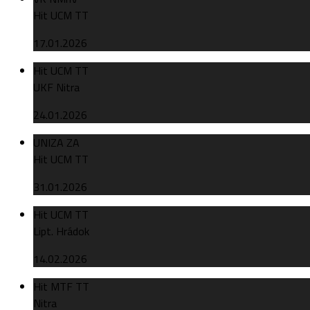
Hit UCM TT
17.01.2026
Hit UCM TT
UKF Nitra
24.01.2026
UNIZA ZA
Hit UCM TT
31.01.2026
Hit UCM TT
Lipt. Hrádok
14.02.2026
Hit MTF TT
Nitra