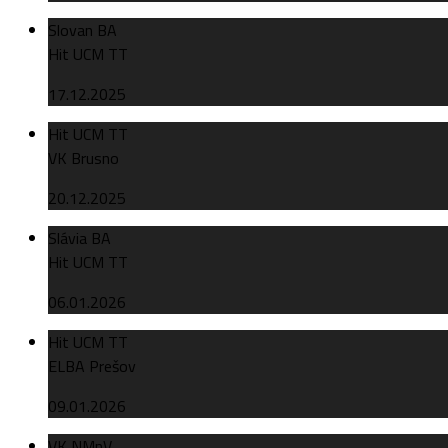
Slovan BA
Hit UCM TT
17.12.2025
Hit UCM TT
VK Brusno
20.12.2025
Slávia BA
Hit UCM TT
06.01.2026
Hit UCM TT
ELBA Prešov
09.01.2026
VK NMnV