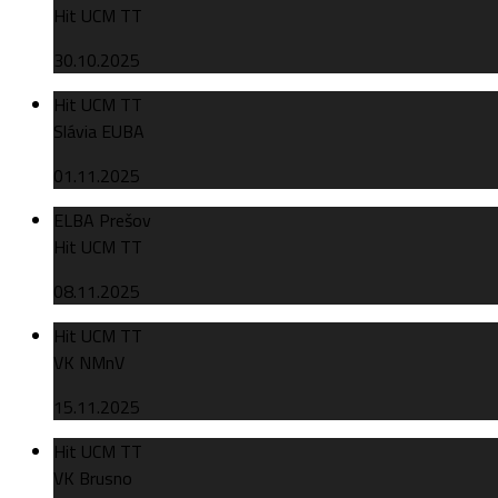
Hit UCM TT
30.10.2025
Hit UCM TT
Slávia EUBA
01.11.2025
ELBA Prešov
Hit UCM TT
08.11.2025
Hit UCM TT
VK NMnV
15.11.2025
Hit UCM TT
VK Brusno