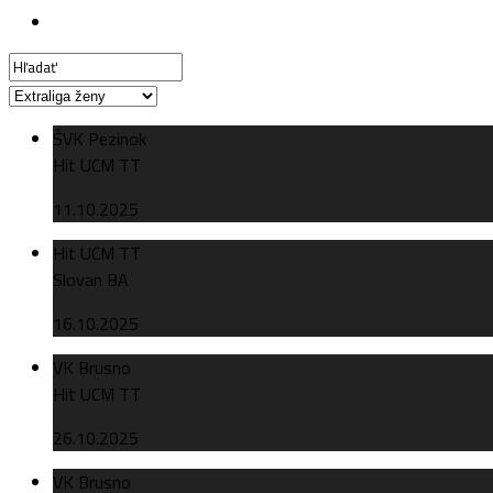
ŠVK Pezinok
Hit UCM TT
11.10.2025
Hit UCM TT
Slovan BA
16.10.2025
VK Brusno
Hit UCM TT
26.10.2025
VK Brusno