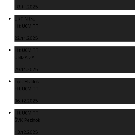
18.11.2025
UKF Nitra
Hit UCM TT
22.11.2025
Hit UCM TT
UNIZA ZA
29.11.2025
Lipt. Hrádok
Hit UCM TT
06.12.2025
Hit UCM TT
ŠVK Pezinok
13.12.2025