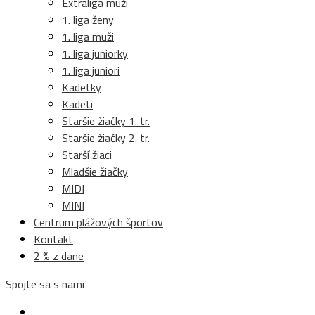
Extraliga muži
1. liga ženy
1. liga muži
1. liga juniorky
1. liga juniori
Kadetky
Kadeti
Staršie žiačky 1. tr.
Staršie žiačky 2. tr.
Starší žiaci
Mladšie žiačky
MIDI
MINI
Centrum plážových športov
Kontakt
2 % z dane
Spojte sa s nami