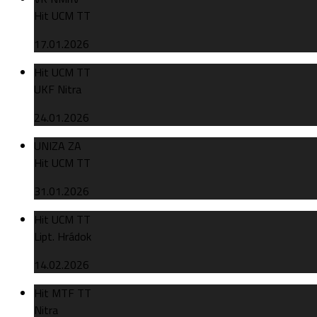
Hit UCM TT
17.01.2026
Hit UCM TT
UKF Nitra
24.01.2026
UNIZA ZA
Hit UCM TT
31.01.2026
Hit UCM TT
Lipt. Hrádok
14.02.2026
Hit MTF TT
Nitra