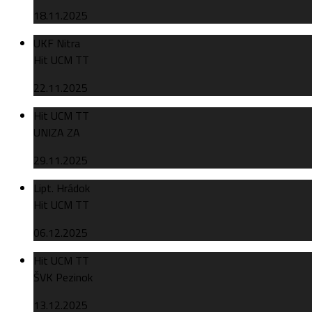
18.11.2025
UKF Nitra
Hit UCM TT
22.11.2025
Hit UCM TT
UNIZA ZA
29.11.2025
Lipt. Hrádok
Hit UCM TT
06.12.2025
Hit UCM TT
ŠVK Pezinok
13.12.2025