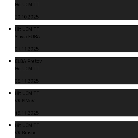
Hit UCM TT
30.10.2025
Hit UCM TT
Slávia EUBA
01.11.2025
ELBA Prešov
Hit UCM TT
08.11.2025
Hit UCM TT
VK NMnV
15.11.2025
Hit UCM TT
VK Brusno