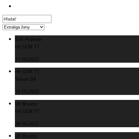
ŠVK Pezinok
Hit UCM TT
11.10.2025
Hit UCM TT
Slovan BA
16.10.2025
VK Brusno
Hit UCM TT
26.10.2025
VK Brusno