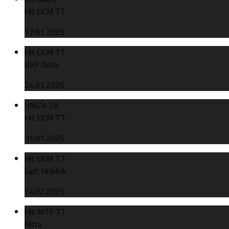
Hit UCM TT
17.01.2026
Hit UCM TT
UKF Nitra
24.01.2026
UNIZA ZA
Hit UCM TT
31.01.2026
Hit UCM TT
Lipt. Hrádok
14.02.2026
Hit MTF TT
Nitra