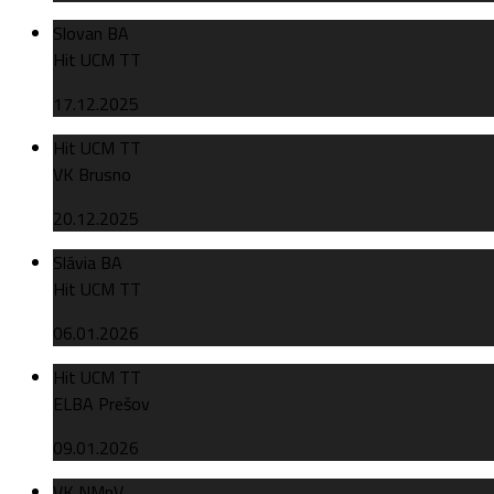
Slovan BA
Hit UCM TT
17.12.2025
Hit UCM TT
VK Brusno
20.12.2025
Slávia BA
Hit UCM TT
06.01.2026
Hit UCM TT
ELBA Prešov
09.01.2026
VK NMnV