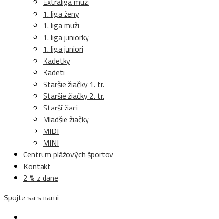
Extraliga muži
1. liga ženy
1. liga muži
1. liga juniorky
1. liga juniori
Kadetky
Kadeti
Staršie žiačky 1. tr.
Staršie žiačky 2. tr.
Starší žiaci
Mladšie žiačky
MIDI
MINI
Centrum plážových športov
Kontakt
2 % z dane
Spojte sa s nami