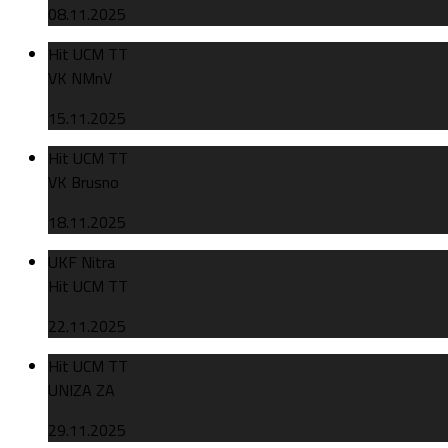
08.11.2025
Hit UCM TT
VK NMnV
15.11.2025
Hit UCM TT
VK Brusno
18.11.2025
UKF Nitra
Hit UCM TT
22.11.2025
Hit UCM TT
UNIZA ZA
29.11.2025