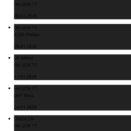
Hit UCM TT
06.01.2026
Hit UCM TT
ELBA Prešov
09.01.2026
VK NMnV
Hit UCM TT
17.01.2026
Hit UCM TT
UKF Nitra
24.01.2026
UNIZA ZA
Hit UCM TT