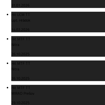
31.01.2026
Hit UCM TT
Lipt. Hrádok
14.02.2026
Hit MTF TT
Nitra
26.10.2025
Hit MTF TT
Nitra
26.10.2025
Hit MTF TT
MIRAD Prešov
29.10.2025