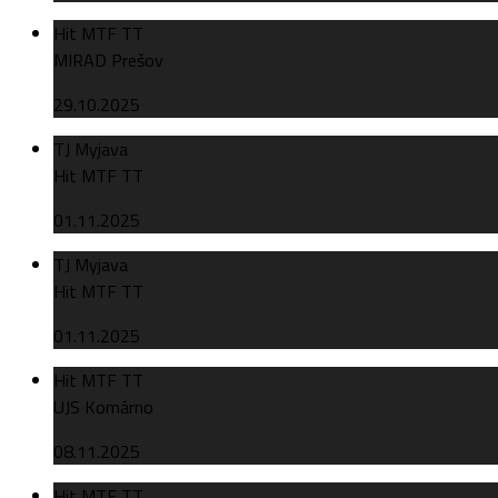
Hit MTF TT
MIRAD Prešov
29.10.2025
TJ Myjava
Hit MTF TT
01.11.2025
TJ Myjava
Hit MTF TT
01.11.2025
Hit MTF TT
UJS Komárno
08.11.2025
Hit MTF TT