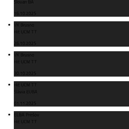
Slovan BA
16.10.2025
VK Brusno
Hit UCM TT
26.10.2025
VK Brusno
Hit UCM TT
30.10.2025
Hit UCM TT
Slávia EUBA
01.11.2025
ELBA Prešov
Hit UCM TT