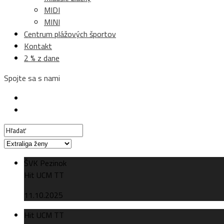
MIDI
MINI
Centrum plážových športov
Kontakt
2 % z dane
Spojte sa s nami
ŠVK Pezinok
Hit UCM TT
11.10.2025
Hit UCM TT