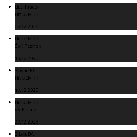
Lipt. Hrádok
Hit UCM TT
06.12.2025
Hit UCM TT
ŠVK Pezinok
13.12.2025
Slovan BA
Hit UCM TT
17.12.2025
Hit UCM TT
VK Brusno
20.12.2025
Slávia BA