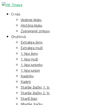
O nás
Vedenie klubu
História klubu
Zverejnené zmluvy
Družstvá
Extraliga ženy
Extraliga muži
1. liga ženy
1. liga muži
1. liga juniorky
1. liga juniori
Kadetky
Kadeti
Staršie žiačky 1. tr.
Staršie žiačky 2. tr.
Starší žiaci
Mladšie žiačky