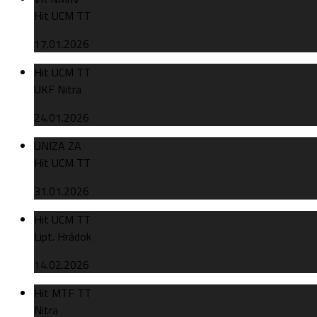
Hit UCM TT
17.01.2026
Hit UCM TT
UKF Nitra
24.01.2026
UNIZA ZA
Hit UCM TT
31.01.2026
Hit UCM TT
Lipt. Hrádok
14.02.2026
Hit MTF TT
Nitra