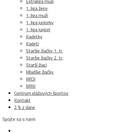
Extraliga muži
1. liga ženy
1. liga muži
1. liga juniorky
1. liga juniori
Kadetky
Kadeti
Staršie žiačky 1. tr.
Staršie žiačky 2. tr.
Starší žiaci
Mladšie žiačky
MIDI
MINI
Centrum plážových športov
Kontakt
2 % z dane
Spojte sa s nami