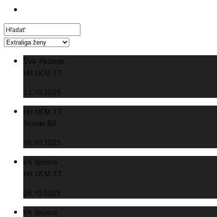
ŠVK Pezinok
Hit UCM TT
11.10.2025
Hit UCM TT
Slovan BA
16.10.2025
VK Brusno
Hit UCM TT
26.10.2025
VK Brusno