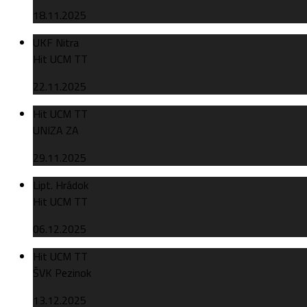
18.11.2025
UKF Nitra
Hit UCM TT
22.11.2025
Hit UCM TT
UNIZA ZA
29.11.2025
Lipt. Hrádok
Hit UCM TT
06.12.2025
Hit UCM TT
ŠVK Pezinok
13.12.2025