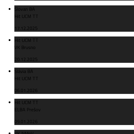
Slovan BA
Hit UCM TT
17.12.2025
Hit UCM TT
VK Brusno
20.12.2025
Slávia BA
Hit UCM TT
06.01.2026
Hit UCM TT
ELBA Prešov
09.01.2026
VK NMnV