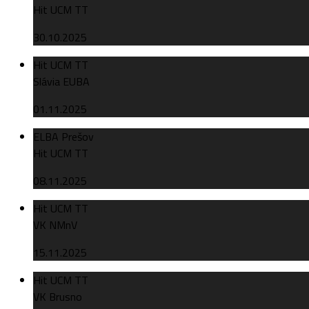
Hit UCM TT
30.10.2025
Hit UCM TT
Slávia EUBA
01.11.2025
ELBA Prešov
Hit UCM TT
08.11.2025
Hit UCM TT
VK NMnV
15.11.2025
Hit UCM TT
VK Brusno