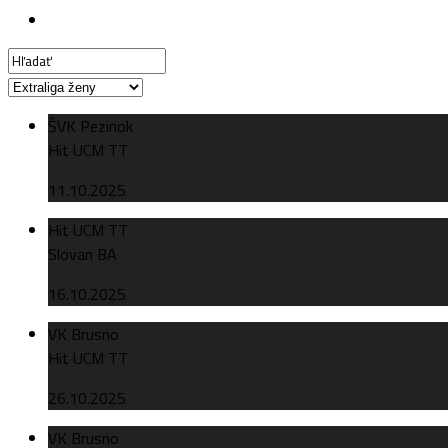
ŠVK Pezinok
Hit UCM TT
11.10.2025
Hit UCM TT
Slovan BA
16.10.2025
VK Brusno
Hit UCM TT
26.10.2025
VK Brusno