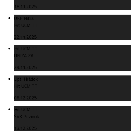
18.11.2025
UKF Nitra
Hit UCM TT
22.11.2025
Hit UCM TT
UNIZA ZA
29.11.2025
Lipt. Hrádok
Hit UCM TT
06.12.2025
Hit UCM TT
ŠVK Pezinok
13.12.2025