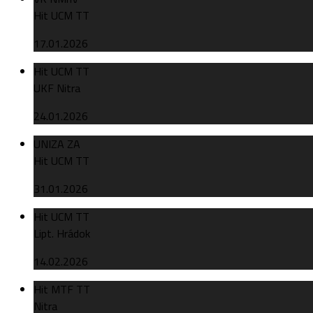
Hit UCM TT
17.01.2026
Hit UCM TT
UKF Nitra
24.01.2026
UNIZA ZA
Hit UCM TT
31.01.2026
Hit UCM TT
Lipt. Hrádok
14.02.2026
Hit MTF TT
Nitra