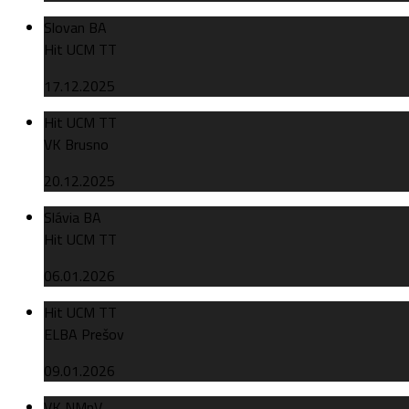
Slovan BA
Hit UCM TT
17.12.2025
Hit UCM TT
VK Brusno
20.12.2025
Slávia BA
Hit UCM TT
06.01.2026
Hit UCM TT
ELBA Prešov
09.01.2026
VK NMnV