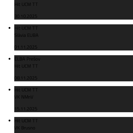
Hit UCM TT
30.10.2025
Hit UCM TT
Slávia EUBA
01.11.2025
ELBA Prešov
Hit UCM TT
08.11.2025
Hit UCM TT
VK NMnV
15.11.2025
Hit UCM TT
VK Brusno