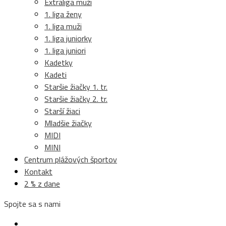
Extraliga muži
1. liga ženy
1. liga muži
1. liga juniorky
1. liga juniori
Kadetky
Kadeti
Staršie žiačky 1. tr.
Staršie žiačky 2. tr.
Starší žiaci
Mladšie žiačky
MIDI
MINI
Centrum plážových športov
Kontakt
2 % z dane
Spojte sa s nami