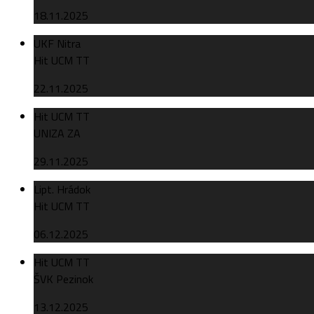
18.11.2025
UKF Nitra
Hit UCM TT
22.11.2025
Hit UCM TT
UNIZA ZA
29.11.2025
Lipt. Hrádok
Hit UCM TT
06.12.2025
Hit UCM TT
ŠVK Pezinok
13.12.2025