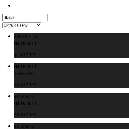
ŠVK Pezinok
Hit UCM TT
11.10.2025
Hit UCM TT
Slovan BA
16.10.2025
VK Brusno
Hit UCM TT
26.10.2025
VK Brusno