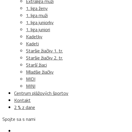
Extraliga muži
1. liga ženy
1. liga muži
1. liga juniorky
1. liga juniori
Kadetky
Kadeti
Staršie žiačky 1. tr.
Staršie žiačky 2. tr.
Starší žiaci
Mladšie žiačky
MIDI
MINI
Centrum plážových športov
Kontakt
2 % z dane
Spojte sa s nami