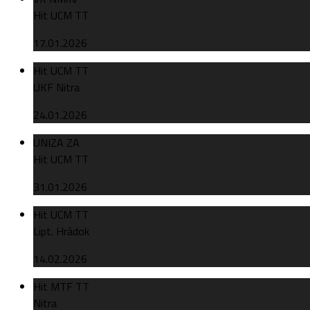
Hit UCM TT
17.01.2026
Hit UCM TT
UKF Nitra
24.01.2026
UNIZA ZA
Hit UCM TT
31.01.2026
Hit UCM TT
Lipt. Hrádok
14.02.2026
Hit MTF TT
Nitra