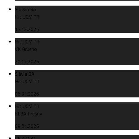
Slovan BA
Hit UCM TT
17.12.2025
Hit UCM TT
VK Brusno
20.12.2025
Slávia BA
Hit UCM TT
06.01.2026
Hit UCM TT
ELBA Prešov
09.01.2026
VK NMnV