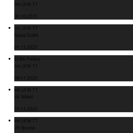
Hit UCM TT
30.10.2025
Hit UCM TT
Slávia EUBA
01.11.2025
ELBA Prešov
Hit UCM TT
08.11.2025
Hit UCM TT
VK NMnV
15.11.2025
Hit UCM TT
VK Brusno