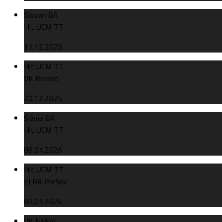
Slovan BA
Hit UCM TT
17.12.2025
Hit UCM TT
VK Brusno
20.12.2025
Slávia BA
Hit UCM TT
06.01.2026
Hit UCM TT
ELBA Prešov
09.01.2026
VK NMnV