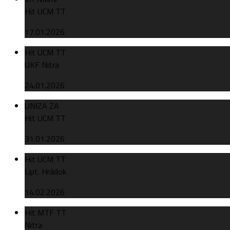
Hit UCM TT
17.01.2026
Hit UCM TT
UKF Nitra
24.01.2026
UNIZA ZA
Hit UCM TT
31.01.2026
Hit UCM TT
Lipt. Hrádok
14.02.2026
Hit MTF TT
Nitra