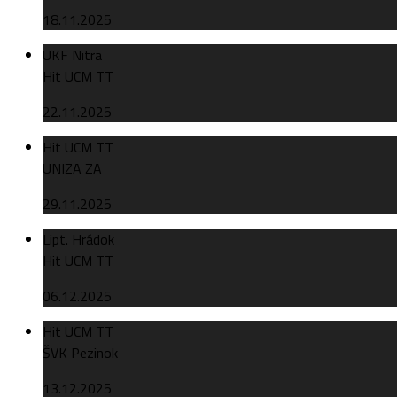
18.11.2025
UKF Nitra
Hit UCM TT
22.11.2025
Hit UCM TT
UNIZA ZA
29.11.2025
Lipt. Hrádok
Hit UCM TT
06.12.2025
Hit UCM TT
ŠVK Pezinok
13.12.2025