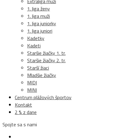
Extraliga muži
1. liga ženy
1. liga muži
1. liga juniorky
1. liga juniori
Kadetky
Kadeti
Staršie žiačky 1. tr.
Staršie žiačky 2. tr.
Starší žiaci
Mladšie žiačky
MIDI
MINI
Centrum plážových športov
Kontakt
2 % z dane
Spojte sa s nami