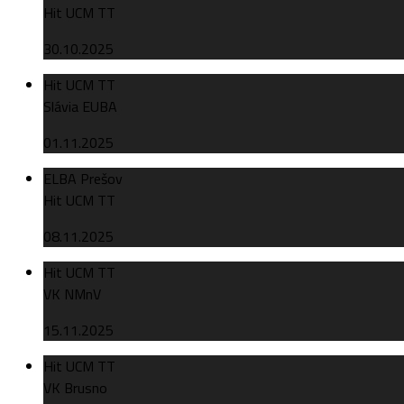
Hit UCM TT
30.10.2025
Hit UCM TT
Slávia EUBA
01.11.2025
ELBA Prešov
Hit UCM TT
08.11.2025
Hit UCM TT
VK NMnV
15.11.2025
Hit UCM TT
VK Brusno