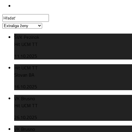
ŠVK Pezinok
Hit UCM TT
11.10.2025
Hit UCM TT
Slovan BA
16.10.2025
VK Brusno
Hit UCM TT
26.10.2025
VK Brusno