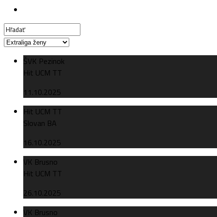
ŠVK Pezinok
Hit UCM TT
11.10.2025
Hit UCM TT
Slovan BA
16.10.2025
VK Brusno
Hit UCM TT
26.10.2025
VK Brusno