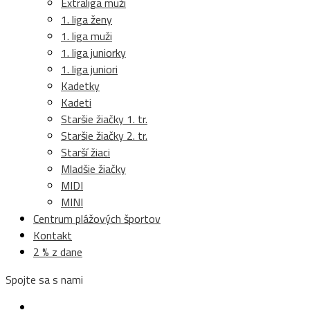
Extraliga muži
1. liga ženy
1. liga muži
1. liga juniorky
1. liga juniori
Kadetky
Kadeti
Staršie žiačky 1. tr.
Staršie žiačky 2. tr.
Starší žiaci
Mladšie žiačky
MIDI
MINI
Centrum plážových športov
Kontakt
2 % z dane
Spojte sa s nami