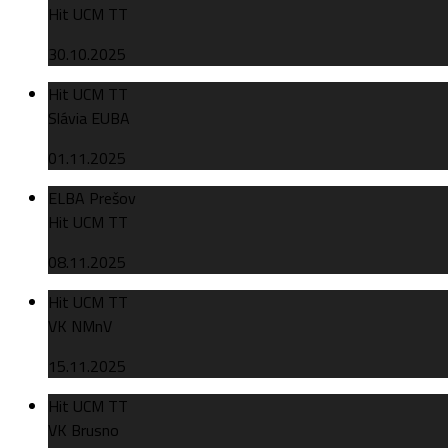
Hit UCM TT
30.10.2025
Hit UCM TT
Slávia EUBA
01.11.2025
ELBA Prešov
Hit UCM TT
08.11.2025
Hit UCM TT
VK NMnV
15.11.2025
Hit UCM TT
VK Brusno