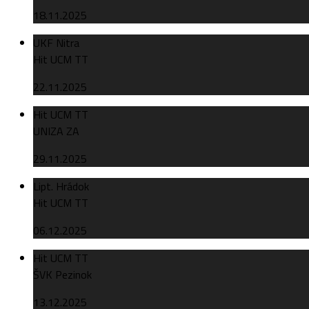
18.11.2025
UKF Nitra
Hit UCM TT
22.11.2025
Hit UCM TT
UNIZA ZA
29.11.2025
Lipt. Hrádok
Hit UCM TT
06.12.2025
Hit UCM TT
ŠVK Pezinok
13.12.2025