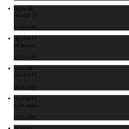
Slovan BA
Hit UCM TT
17.12.2025
Hit UCM TT
VK Brusno
20.12.2025
Slávia BA
Hit UCM TT
06.01.2026
Hit UCM TT
ELBA Prešov
09.01.2026
VK NMnV