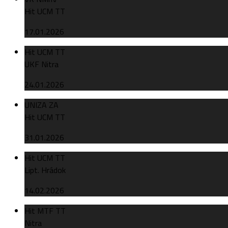
Hit UCM TT
17.01.2026
Hit UCM TT
UKF Nitra
24.01.2026
UNIZA ZA
Hit UCM TT
31.01.2026
Hit UCM TT
Lipt. Hrádok
14.02.2026
Hit MTF TT
Nitra