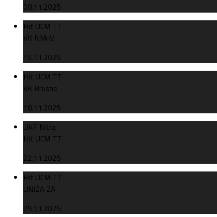
08.11.2025
Hit UCM TT
VK NMnV
15.11.2025
Hit UCM TT
VK Brusno
18.11.2025
UKF Nitra
Hit UCM TT
22.11.2025
Hit UCM TT
UNIZA ZA
29.11.2025