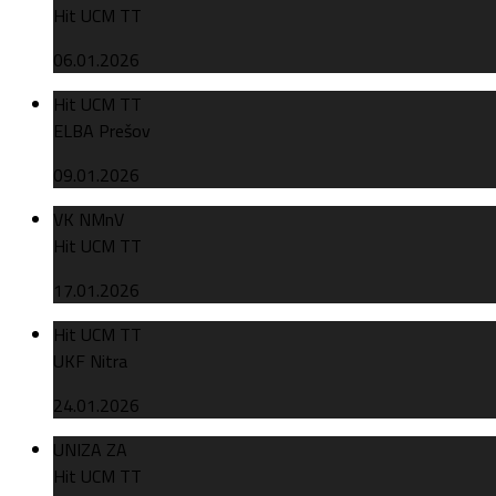
Hit UCM TT
06.01.2026
Hit UCM TT
ELBA Prešov
09.01.2026
VK NMnV
Hit UCM TT
17.01.2026
Hit UCM TT
UKF Nitra
24.01.2026
UNIZA ZA
Hit UCM TT