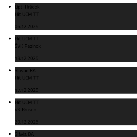
Lipt. Hrádok
Hit UCM TT
06.12.2025
Hit UCM TT
ŠVK Pezinok
13.12.2025
Slovan BA
Hit UCM TT
17.12.2025
Hit UCM TT
VK Brusno
20.12.2025
Slávia BA