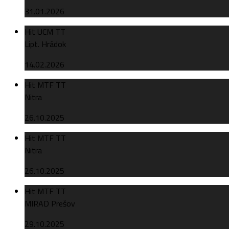
31.01.2026
Hit UCM TT
Lipt. Hrádok
14.02.2026
Hit MTF TT
Nitra
26.10.2025
Hit MTF TT
Nitra
26.10.2025
Hit MTF TT
MIRAD Prešov
29.10.2025