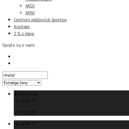
MIDI
MINI
Centrum plážových športov
Kontakt
2 % z dane
Spojte sa s nami
ŠVK Pezinok
Hit UCM TT
11.10.2025
Hit UCM TT