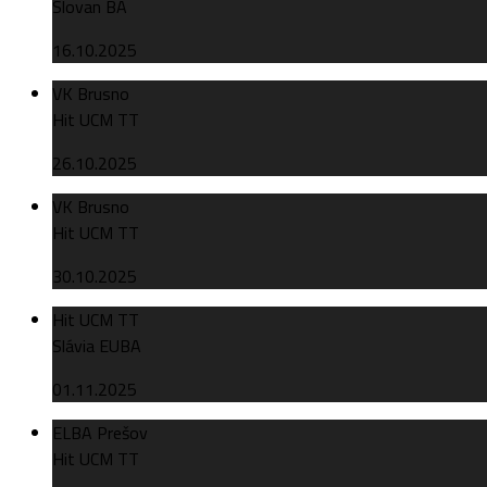
Slovan BA
16.10.2025
VK Brusno
Hit UCM TT
26.10.2025
VK Brusno
Hit UCM TT
30.10.2025
Hit UCM TT
Slávia EUBA
01.11.2025
ELBA Prešov
Hit UCM TT