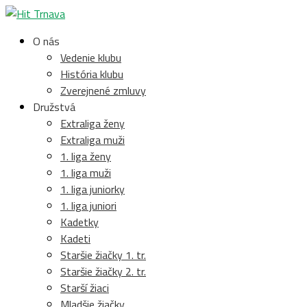
O nás
Vedenie klubu
História klubu
Zverejnené zmluvy
Družstvá
Extraliga ženy
Extraliga muži
1. liga ženy
1. liga muži
1. liga juniorky
1. liga juniori
Kadetky
Kadeti
Staršie žiačky 1. tr.
Staršie žiačky 2. tr.
Starší žiaci
Mladšie žiačky