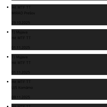
Hit MTF TT
MIRAD Prešov
29.10.2025
TJ Myjava
Hit MTF TT
01.11.2025
TJ Myjava
Hit MTF TT
01.11.2025
Hit MTF TT
UJS Komárno
08.11.2025
Hit MTF TT